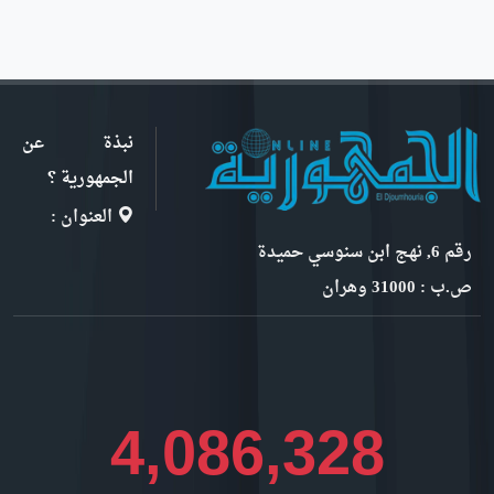
نبذة عن
الجمهورية ؟
العنوان :
رقم 6, نهج ابن سنوسي حميدة
ص.ب : 31000 وهران
4,581,634