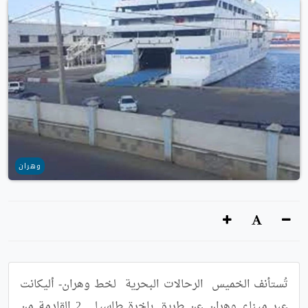
وهران
تُستأنف الخميس  الرحالات البحرية  لخط وهران- أليكانت 
عبر ميناء وهران عن طريق باخرة طاسيلي 2 القادمة من 