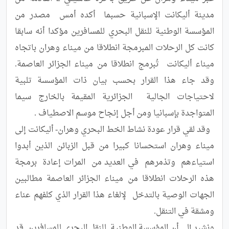
مدينة أليكانت الإسبانية حسبما  أكده أمس  مصدر من 
المؤسسة الوطنية للنقل البحري للمسافرين مؤكدا أنه سابقا 
كانت كل الرحلات المبرمجة انطلاقا من ميناء وهران باتجاه 
ميناء أليكانت  تُبرمج انطلاقا من ميناء الجزائر العاصمة.  
وقد جاء هذا القرار بحسب بيان ذات المؤسسة تلبية 
لاحتياجات الجالية  الجزائرية المقيمة بالخارج سيما 
  وقد لقي قرار عودة نشاط الخط البحري وهران- أليكانت إلى 
ميناء وهران استحسانا كبيرا من قبل الزبائن الذين أبدوا 
استياءهم  وتذمرهم  في العديد من  المرات إعادة  برمجة 
هذه الرحلات انطلاقا من ميناء الجزائر العاصمة مطالبين 
الجهات الوصية بالتدخل  لإلغاء هذا القرار الذي كلفهم عناء 
ونشير إلى أن المؤسسة الوطنية  للنقل البحري للمسافرين  قد 