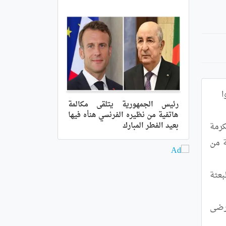
رئيس الجمهورية يتلقى مكالمة
هاتفية من نظيره الفرنسي هنأه فيها
بعيد الفطر المبارك
	واوضح الوزير يوم امس الاربعاء خلال الاجتماع الأول برؤساء مختلف الفروع للبعثة الجزائرية للحج بمركز مكة المكرمة 
للوقوف على وضعية الحجاج والتكفل بحضور القنصل العام للجزائر بجدة السيد محمد عالم, أن أزيد من 80 بالمائة من 
	ووصف وزير الشؤون الدينية والأوقاف بالمناسبة وضعية الحجاج الميامين "بالمستقرة" حيث يسعى كل أعضاء البعثة 
	كما أشار من جهة اخرى إلى وجود حوالي 16 حاج بالعيادة المركزية والمستشفيات السعودية اربع حالات منهم مرضى 