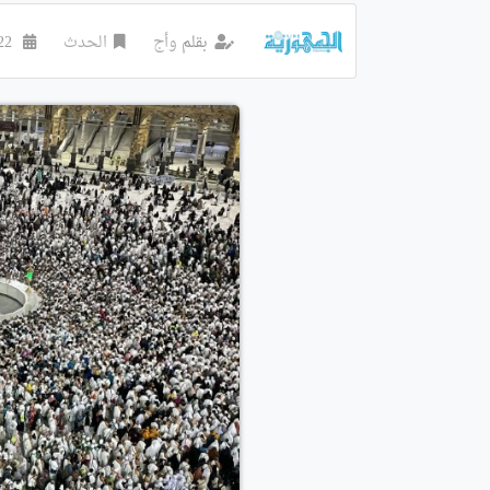
بقلم
وأج
الحدث
22 جوان 2023