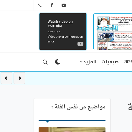
FB
YT
041 29 66 89
صيفيات
المزيد
ة
مواضيع من نفس الفئة :