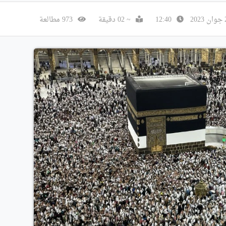
12:40
~ 02 دقيقة
973 مطالعة