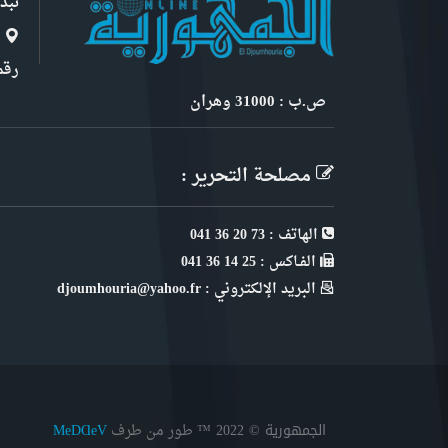
نبذ
ا
رقم 6, نهج ابن سنو
ص.ب : 31000 وهران
مصلحة التحرير :
الهاتف : 73 20 36 041
الفـاكس : 25 14 36 041
البريد الإلكتروني : djoumhouria@yahoo.fr
الجمهورية © 2022
™ طور من طرف
MeDⱭeV