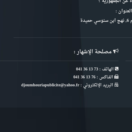
ة عن الجمهورية ؟
لعنوان :
سي حميدة
مصلحة الإشهار :
الهاتف : 73 13 36 041
الفـاكس : 76 13 36 041
البريد الإلكتروني : djoumhouriapublicite@yahoo.fr