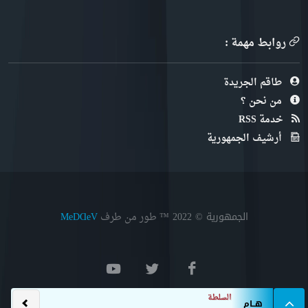
روابط مهمة :
طاقم الجريدة
من نحن ؟
خدمة RSS
أرشيف الجمهورية
الجمهورية © 2022
™ طور من طرف
MeDⱭeV
السلطة العليا للشفافية
هــام