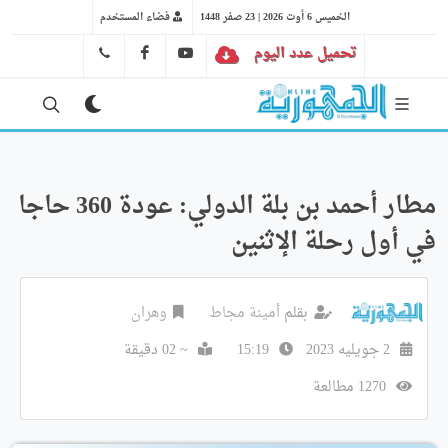
الخميس 6 أوت 2026 | 23 صفر 1448
فضاء المستخدم
تحميل عدد اليوم
YT
FB
41 29 66 89
مطار أحمد بن بلة الدولي: عودة 360 حاجا
في أول رحلة الإثنين
بقلم
أمينة مجاط
وهران
2 جويليه 2023
15:19
~ 02 دقيقة
1270 مطالعة