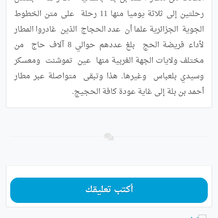
رحلتين إلى ثلاثة يوميا منها 11 رحلة  على متن الخطوط  
الجوية  الجزائرية علما أن  عدد الحجاج  الذين  غادروا المطار 
لأداء فريضة الحج  بلغ عددهم حوالي 8 آلاف حاج  من  
مختلف ولايات الجهة الغربية منها  عين  تموشنت  ومعسكر 
وسيدي بلعباس  وغيرها. هذا وتبقى  متواصلة عبر مطار 
أحمد بن بلة إلى غاية عودة كافة الحجيج.
أكتب تعليقك