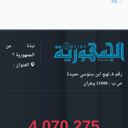
نبذة عن
الجمهورية ؟
العنوان :
رقم 6, نهج ابن سنوسي حميدة
ص.ب : 31000 وهران
4,563,636