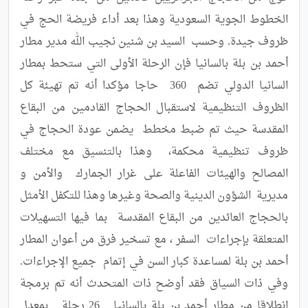
الخطوط الجوية السعودية وهذا بعد أداء فريضة الحج في 
ظروف جيدة. وحسب  السيد بن شنين نجيب الله مدير مطار 
أحمد بن بلة بالسانيا فإن الرحلة الأولى التي ستحط بمطار 
السانيا الدولي تضم  360  حاجا مؤكدا أنه تم تهيئة كل 
الظروف التنظيمية لاستقبال الحجاج القادمين من البقاع 
المقدسة حيث تم ضبط مخطط  يضمن عودة الحجاج في 
ظروف تنظيمية محكمة،  وهذا بالتنسيق مع مختلف 
المصالح والهيئات الفاعلة على غرار الجمارك  والأمن و 
مديرية  الشؤون الدينية والصحة وغيرها وهذا للتكفل الأمثل 
بالحجاج العائدين من البقاع المقدسة  بما فيها التسهيلات  
المتعلقة بإجراءات  السفر ، مع تسخير فرق من أعوان المطار 
أحمد بن بلة لمساعدة كبار السن في إتمام  جميع الإجراءات.  
وفي ذات السياق فقد أوضح ذات المتحدث أنه تم برمجة 
انطلاقا من مطار أحمد بن بلة بالسانيا   26 رحلة   بمعدل 