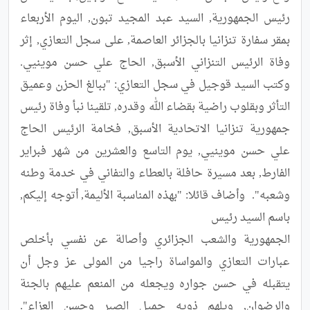
رئيس الجمهورية, السيد عبد المجيد تبون, اليوم الأربعاء 
بمقر سفارة تنزانيا بالجزائر العاصمة, على سجل التعازي, إثر 
وفاة الرئيس التنزاني الأسبق, الحاج علي حسن موينيي. 
وكتب السيد قوجيل في سجل التعازي: "ببالغ الحزن وعميق 
التأثر وبقلوب راضية بقضاء الله وقدره, تلقينا نبأ وفاة رئيس 
جمهورية تنزانيا الاتحادية الأسبق, فخامة الرئيس الحاج 
علي حسن موينيي, يوم التاسع والعشرين من شهر فبراير 
الفارط, بعد مسيرة حافلة بالعطاء والتفاني في خدمة وطنه 
وشعبه".	وأضاف قائلا: "بهذه المناسبة الأليمة, أتوجه إليكم, 
الجمهورية والشعب الجزائري وأصالة عن نفسي بأخلص 
عبارات التعازي والمواساة راجيا من المولى عز وجل أن 
يتقبله في حسن جواره ويجعله من المنعم عليهم بالجنة 
والرضوان, ويلهم ذويه جميل الصبر وحسن العزاء".	