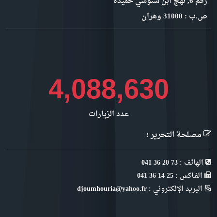
رقم 6, نهج ابن سنوسي حميدة
ص.ب : 31000 وهران
4,584,216
عدد الزيارات
مصلحة التحرير :
الهاتف : 73 20 36 041
الفـاكس : 25 14 36 041
البريد الإلكتروني : djoumhouria@yahoo.fr