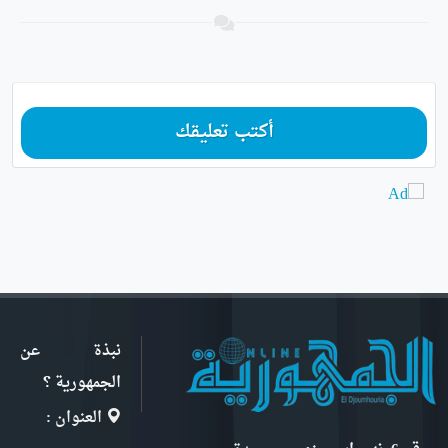
أكتب تعليقك
نبذة عن
الجمهورية ؟
العنوان :