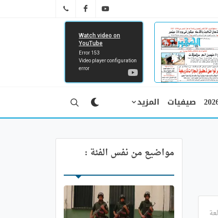
FB
YT
041 29 66 89
صيفيات
المزيد
مواضيع من نفس الفئة :