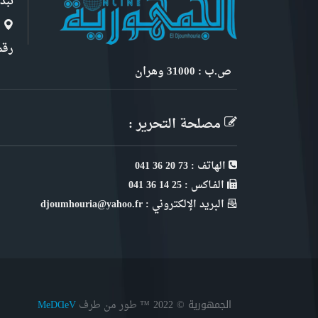
نبذ
ا
رقم 6, نهج ابن سنو
ص.ب : 31000 وهران
مصلحة التحرير :
الهاتف : 73 20 36 041
الفـاكس : 25 14 36 041
البريد الإلكتروني : djoumhouria@yahoo.fr
الجمهورية © 2022
™ طور من طرف
MeDⱭeV