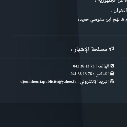
ة عن الجمهورية ؟
لعنوان :
سي حميدة
مصلحة الإشهار :
الهاتف : 73 13 36 041
الفـاكس : 76 13 36 041
البريد الإلكتروني : djoumhouriapublicite@yahoo.fr