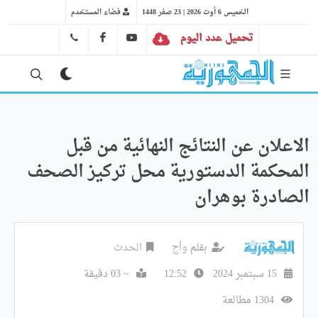
الخميس 6 أوت 2026 | 23 صفر 1448
فضاء المستخدم
تحميل عدد اليوم
YT
FB
41 29 66 89
الاعلان عن النتائج النهائية من قبل
المحكمة الدستورية محل تركيز الصحف
الصادرة بوهران
بقلم
وأج
الحدث
15 سبتمبر 2024
12:52
~ 03 دقيقة
1304 مطالعة