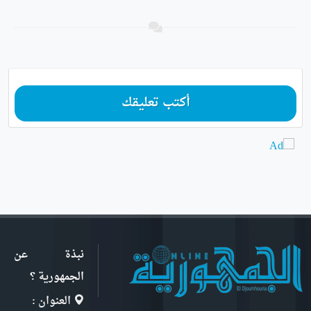
أكتب تعليقك
نبذة عن
الجمهورية ؟
العنوان :