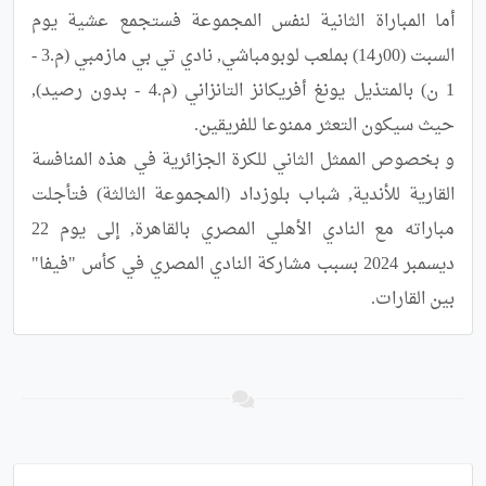
أما المباراة الثانية لنفس المجموعة فستجمع عشية يوم 
السبت (00ر14) بملعب لوبومباشي, نادي تي بي مازمبي (م.3 - 
1 ن) بالمتذيل يونغ أفريكانز التانزاني (م.4 - بدون رصيد), 
و بخصوص الممثل الثاني للكرة الجزائرية في هذه المنافسة 
القارية للأندية, شباب بلوزداد (المجموعة الثالثة) فتأجلت 
مباراته مع النادي الأهلي المصري بالقاهرة, إلى يوم 22 
ديسمبر 2024 بسبب مشاركة النادي المصري في كأس "فيفا"  
بين القارات.