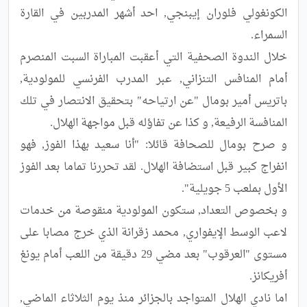
الكونغولي فلوران إيبنجي, احد أشهر المدربين في القارة 
خلال الندوة الصحفية التي أعقبت المباراة السبت المنصرم 
أمام المنافس التنزاني, عبر المدرب الفرنسي للمولودية, 
باتريس أمير بومال "عن ارتياحه" بتحقيق الانتصار في تلك 
و صرح بومال للصحافة قائلا: "أنا سعيد بهذا الفوز, فهو 
انفراج كبير قبل استضافة الهلال. لقد تحررنا تماما بعد الفوز 
و بخصوص التعداد, ستكون المولودية منقوصة من خدمات 
لاعب الوسط الإيفواري, محمد زقرانة الذي خرج مصابا على 
مستوى "العرقوب" بعد مضي 29 دقيقة من اللعب أمام يونغ 
اما نادي الهلال المتواجد بالجزائر منذ يوم الثلاثاء الماضي, 