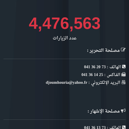
5,019,171
عدد الزيارات
مصلحة التحرير :
الهاتف : 73 20 36 041
الفـاكس : 25 14 36 041
البريد الإلكتروني : djoumhouria@yahoo.fr
مصلحة الإشهار :
الهاتف : 73 13 36 041