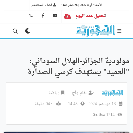
الأحد 9 أوت 2026 | 26 صفر 1448
فضاء المستخدم
تحميل عدد اليوم
YT
FB
41 29 66 89
مولودية الجزائر-الهلال السوداني:
"العميد" يستهدف كرسي الصدارة
بقلم
وأج
رياضة
13 ديسمبر 2024
14:48
~ 04 دقيقة
1214 مطالعة