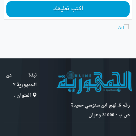
أكتب تعليقك
نبذة عن
الجمهورية ؟
العنوان :
رقم 6, نهج ابن سنوسي حميدة
ص.ب : 31000 وهران