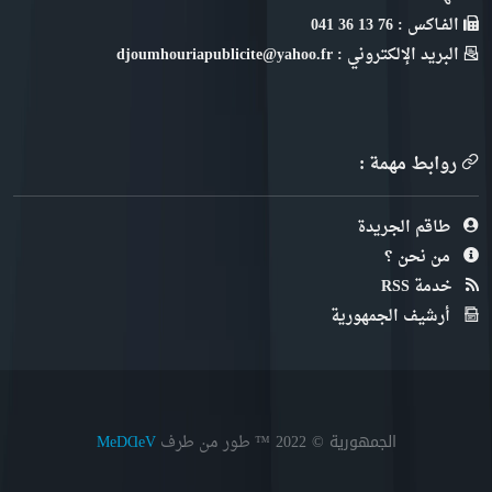
الفـاكس : 76 13 36 041
البريد الإلكتروني : djoumhouriapublicite@yahoo.fr
روابط مهمة :
طاقم الجريدة
من نحن ؟
خدمة RSS
أرشيف الجمهورية
الجمهورية © 2022
™ طور من طرف
MeDⱭeV