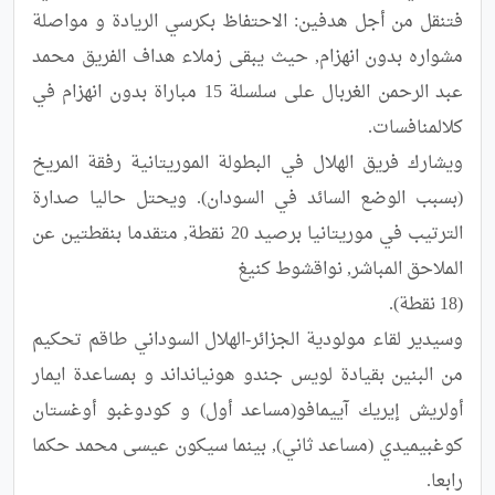
فتنقل من أجل هدفين: الاحتفاظ بكرسي الريادة و مواصلة 
مشواره بدون انهزام, حيث يبقى زملاء هداف الفريق محمد 
عبد الرحمن الغربال على سلسلة 15 مباراة بدون انهزام في 
ويشارك فريق الهلال في البطولة الموريتانية رفقة المريخ 
(بسبب الوضع السائد في السودان). ويحتل حاليا صدارة 
الترتيب في موريتانيا برصيد 20 نقطة, متقدما بنقطتين عن 
وسيدير لقاء مولودية الجزائر-الهلال السوداني طاقم تحكيم 
من البنين بقيادة لويس جندو هونيانداند و بمساعدة ايمار 
أولريش إيريك آييمافو(مساعد أول) و كودوغبو أوغستان 
كوغبيميدي (مساعد ثاني), بينما سيكون عيسى محمد حكما 