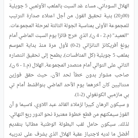
الهلال السوداني, مساء غد السبت بالملعب الأولمبي 5 جويلية 
(00ر20) بنية تحقيق الفوز, من أجل اعتلاء صدارة الترتيب 
"العميد" (م.2 - 4 ن), الذي خرج فائزا يوم السبت الماضي أمام 
يونغ أفريكانز التانزاني (2-0) لأول مرة منذ بداية الموسم 
بملعب 5 جويلية (كل المنافسات), يطمح إلى تحقيق انتصاره 
الثاني على التوالي أمام متصدر المجموعة, الهلال (م.1 - 6 ن), 
صاحب مشوار بدون خطأ لحد الآن, حيث حقق فوزين 
متتاليين كان آخرهما يوم الأحد الماضي بنواقشط أمام تي 
و سيكون الرهان كبيرا لزملاء القائد عبد اللاوي, لاسيما و أن 
الفوز سيمكنهم من قطع خطوة معتبرة نحو الدور ربع النهائي. 
لذلك, سيكون حامل لقب البطولة الوطنية مطالبا بتقديم 
أفضل ما لديه لاجتياز عقبة الهلال الذي يشرف على تدريبه 