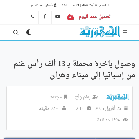
الخميس 6 أوت 2026 | 23 صفر 1448
فضاء المستخدم
تحميل عدد اليوم
YT
FB
41 29 66 89
وصول باخرة محملة بـ 13 ألف رأس غنم
من إسبانيا إلى ميناء وهران
بقلم
وأج
مجتمع
26 أفريل 2025
12:14
~ 02 دقيقة
1594 مطالعة