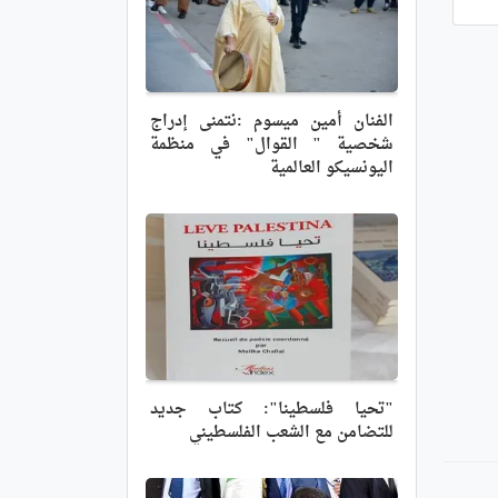
الفنان أمين ميسوم :نتمنى إدراج
شخصية " القوال" في منظمة
اليونسيكو العالمية
"تحيا فلسطينا": كتاب جديد
للتضامن مع الشعب الفلسطيني