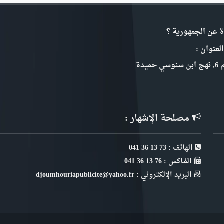
ة عن الجمهورية ؟
لعنوان :
سي حميدة
مصلحة الإشهار :
الهاتف : 73 13 36 041
الفـاكس : 76 13 36 041
البريد الإلكتروني : djoumhouriapublicite@yahoo.fr