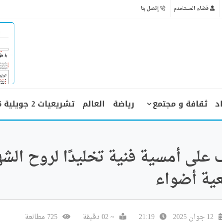
فضاء المستخدم
إتصل بنا
د
ثقافة و مجتمع
رياضة
العالم
تشريعيات 2 جويلية 2026
 على أمسية فنية تخليدًا لروح الشه
ية أضواء
12 جوان 2025
21:19
~ 02 دقيقة
725 مطالعة