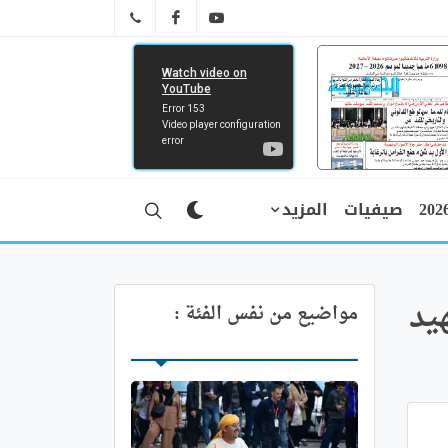
FB
YT
041 29 66 89
صيفيات
المزيد
يد
مواضيع من نفس الفئة :