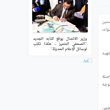
شارك السيّد "زهير بَللو" وزير الثقافة والفنون، مساء الخميس في أمسية فنية تكريمية بمناسبة الذكرى السابعة والستين 
لاستشهاد الفنان والمناضل  علي معاشي، والتي تتزامن مع  اليوم الوطني للفنان، من تنظيم الجمعية الفنية السينمائيةأضواء، 
وزير الاتصال يوقع كتابه الجديد
"الصحفي المتميز .. هكذا نكتب
لوسائل الإعلام الحديثة"
وأكد السيّد الوزير في كلمته أهمية هذه المناسبة التي تربط بين الذاكرة الوطنية والرسالة الفنية، مشيدًا بما يمثّله الشهيد 
كما نوّه إلى الدور المحوري الذي ينبغي أن تضطلع به  السينما الجزائرية في حفظ الذاكرة وتكريس الهوية، داعيًا إلى مواصلة 
حمل المشعل من خلال الصورة والكاميرا والإبداع الجاد. وأكد أنّ قطاع السينما يشهد اليوم ديناميكية جديدة تعكس توجه 
وأشار إلى أن وزارة الثقافة والفنون تعمل على استكمال النصوص التنفيذية لقانون السينما وإعادة هيكلة القطاع بما يضمن 