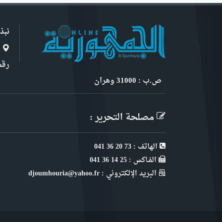
نبذ
ا
رقم 6, نهج ابن سنو
ص.ب : 31000 وهران
مصلحة التحرير :
الهاتف : 73 20 36 041
الفـاكس : 25 14 36 041
البريد الإلكتروني : djoumhouria@yahoo.fr