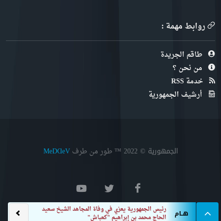
روابط مهمة :
طاقم الجريدة
من نحن ؟
خدمة RSS
أرشيف الجمهورية
الجمهورية © 2022
™ طور من طرف
MeDⱭeV
هــام