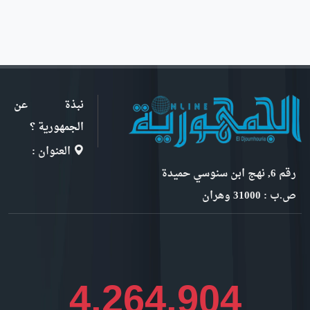
نبذة عن
الجمهورية ؟
العنوان :
رقم 6, نهج ابن سنوسي حميدة
ص.ب : 31000 وهران
4,652,618