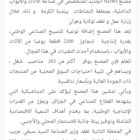
مصنع NDWI الجديد المتخصص في صناعة الأثاث والأبواب 
الداخلية، بمنطقة النشاطات  ببلدية الكرمة  و ذلك خلال 
يُعد هذا المصنع إضافة نوعية للنسيج الصناعي الوطني، 
بقدرة إنتاجية  تتجاوز  2200 قطعة يوميا من الأثاث 
للعلم فإن المصنع يوفر   أكثر من 203  مناصب  شغل ، 
ويساهم في تلبية احتياجات السوق المحلية من المنتجات 
ويأتي تدشين هذا المصنع ليؤكد على الديناميكية التي 
يشهدها القطاع الصناعي في الجزائر، ويعزز من القدرات 
الإنتاجية الوطنية، بما يخدم أهداف التنمية الاقتصادية 
في المحطة الثانية تفقد وزير الصناعة السيد سيفي عريب 