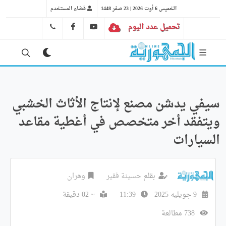
الخميس 6 أوت 2026 | 23 صفر 1448
فضاء المستخدم
تحميل عدد اليوم
YT
FB
41 29 66 89
سيفي يدشن مصنع لإنتاج الأثاث الخشبي
ويتفقد أخر متخصص في أغطية مقاعد
السيارات
بقلم
حسينة فقير
وهران
9 جويليه 2025
11:39
~ 02 دقيقة
738 مطالعة