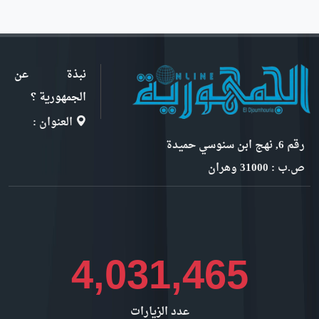
نبذة عن
الجمهورية ؟
العنوان :
رقم 6, نهج ابن سنوسي حميدة
ص.ب : 31000 وهران
4,397,957
عدد الزيارات