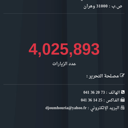
ص.ب : 31000 وهران
4,513,874
عدد الزيارات
مصلحة التحرير :
الهاتف : 73 20 36 041
الفـاكس : 25 14 36 041
البريد الإلكتروني : djoumhouria@yahoo.fr