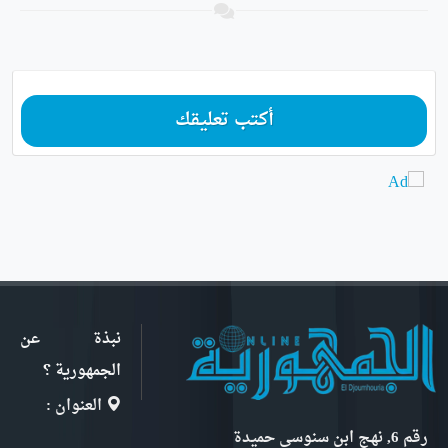
أكتب تعليقك
نبذة عن
الجمهورية ؟
العنوان :
رقم 6, نهج ابن سنوسي حميدة