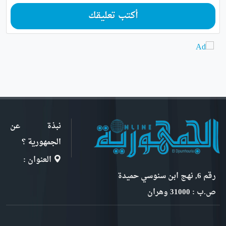
أكتب تعليقك
نبذة عن
الجمهورية ؟
العنوان :
رقم 6, نهج ابن سنوسي حميدة
ص.ب : 31000 وهران