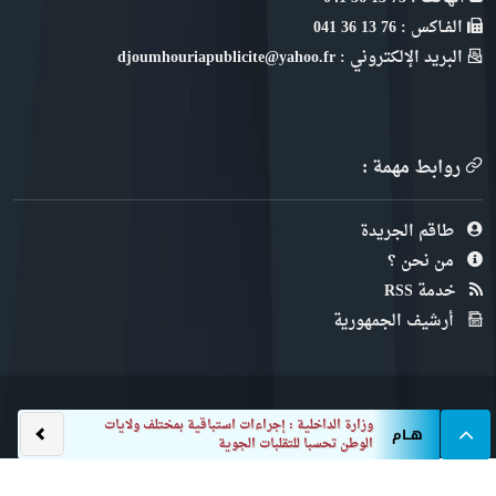
الفـاكس : 76 13 36 041
البريد الإلكتروني : djoumhouriapublicite@yahoo.fr
روابط مهمة :
طاقم الجريدة
من نحن ؟
خدمة RSS
أرشيف الجمهورية
وزارة الداخلية : إجراءات استباقية بمختلف ولايات
هــام
الوطن تحسبا للتقلبات الجوية
الجمهورية © 2022
™ طور من طرف
MeDⱭeV