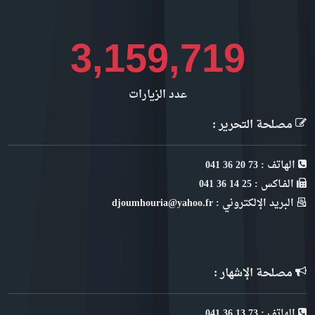
3,686,331
عدد الزيارات
مصلحة التحرير :
الهاتف : 73 20 36 041
الفـاكس : 25 14 36 041
البريد الإلكتروني : djoumhouria@yahoo.fr
مصلحة الإشهار :
الهاتف : 73 13 36 041