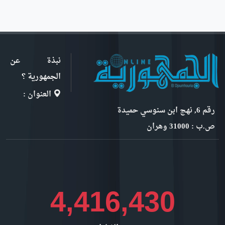
نبذة عن
الجمهورية ؟
العنوان :
رقم 6, نهج ابن سنوسي حميدة
ص.ب : 31000 وهران
4,936,004