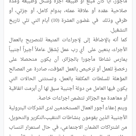
مأجور، أيّاً كان مبلغ أو طبيعة أجره وشكل وطبيعة ومدة 
صلاحية عقده أو علاقة عمله، بدوام كامل، أو جزئي، أو 
ظرفي وذلك  في غضون العشرة (10) أيام التي تلي تاريخ 
كما أنه بالإضافة إلى لإجراءات المتبعة للتصريح بالعمال 
الأجراء، يتعين على  أي رب عمل يُشغِل عاملاً أجيراً أجنبياً 
يمارس نشاطا مأجورا بالجزائر، أن يكون متحصلا على 
رخصةٍ للعمل أو ترخيص بالعمل المؤقت، صادرة عن المصالح 
المؤهلة للسلطات المكلفة بالعمل، وتستثنى الحالات التي 
يكون فيها العامل من دولة أجنبية سبق لها أن أبرمت اتفاقية 
ويتم إعفاء أجور العمال المستخدمين لدى الشركات البترولية 
الأجنبية الذين يقومون بنشاطات التنقيب،التكرير والتحويل، 
من اشتراكات الضمان الاجتماعي، في حال استمرار انتساب 