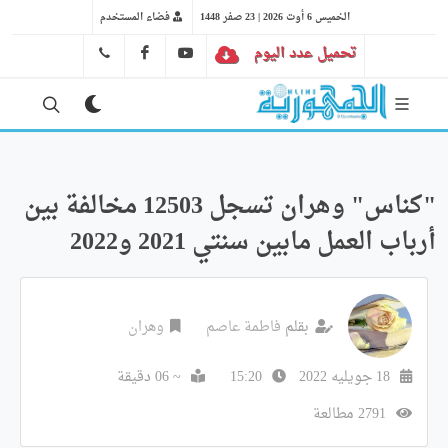
الخميس 6 أوت 2026 | 23 صفر 1448
فضاء المستخدم
تحميل عدد اليوم
YT
FB
41 29 66 89
"كناس" وهران تسجل 12503 مخالفة بين
أرباب العمل مابين سنتي 2021 و2022
بقلم
فاطمة عاصم
وهران
18 جويليه 2022
15:20
~ 06 دقيقة
2791 مطالعة