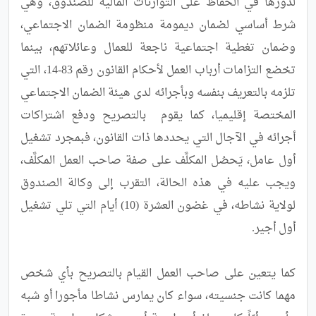
لدورها في الحفاظ على التوازنات المالية للصندوق، وهي 
شرط أساسي لضمان ديمومة منظومة الضمان الاجتماعي، 
وضمان تغطية اجتماعية ناجعة للعمال وعائلاتهم، بينما 
تخضع التزامات أرباب العمل لأحكام القانون رقم 83-14، التي 
تلزمه بالتعريف بنفسه وبأجرائه لدى هيئة الضمان الاجتماعي 
المختصة إقليميا، كما يقوم  بالتصريح ودفع اشتراكات 
أجرائه في الآجال التي يحددها ذات القانون، فبمجرد تشغيل 
أول عامل، يَحصُل المكلَّف على صفة صاحب العمل المكلَّف، 
ويجب عليه في هذه الحالة، التقرب إلى وكالة الصندوق 
لولاية نشاطه، في غضون العشرة (10) أيام التي تلي تشغيل 
كما يتعين على صاحب العمل القيام بالتصريح بأي شخص 
مهما كانت جنسيته، سواء كان يمارس نشاطا مأجورا أو شبه 