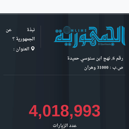
نبذة عن
الجمهورية ؟
العنوان :
رقم 6, نهج ابن سنوسي حميدة
ص.ب : 31000 وهران
4,627,924
عدد الزيارات