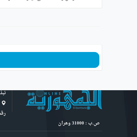
نبذ
ا
رقم 6, نهج ابن سنو
ص.ب : 31000 وهران