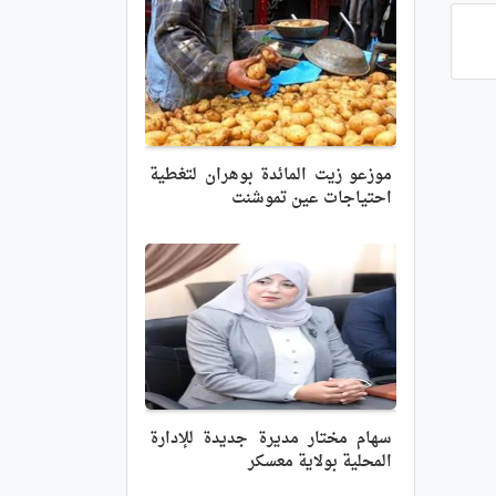
موزعو زيت المائدة بوهران لتغطية
احتياجات عين تموشنت
سهام مختار مديرة جديدة للإدارة
المحلية بولاية معسكر