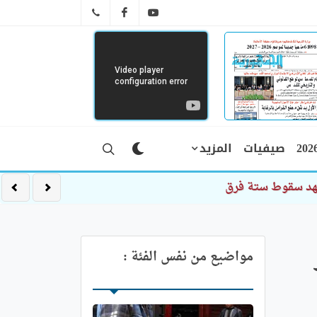
FB
YT
041 29 66 89
صيفيات
المزيد
شهد سقوط ستة فرق
ير
مواضيع من نفس الفئة :