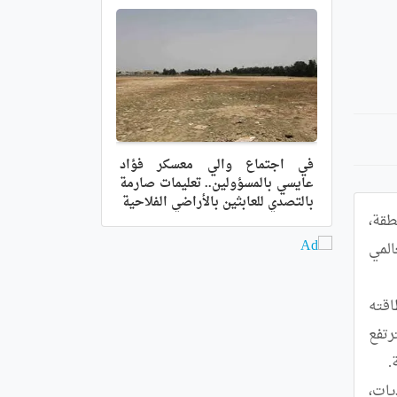
في اجتماع والي معسكر فؤاد
عايسي بالمسؤولين.. تعليمات صارمة
بالتصدي للعابثين بالأراضي الفلاحية
سجّلت ولاية غليزان خلال الأسابيع الأخيرة تحسنا لافتا في مخزونها المائي، عقب التساقطات المطرية التي شهدتها المنطقة، 
ما أتاح تكوين احتياطي استراتيجي هام تم توجيهه لتأمين مياه الشرب ودعم السقي الفلاحي، تزامنا مع إحياء اليوم العالمي 
وقد مكّنت هذه الوفرة من تعزيز قدرات السدود الرئيسية بالولاية، حيث تجاوز مخزون سد سيدي امحمد بن عودة طاقته 
التخزينية المقدرة بـ152 مليون متر مكعب، فيما بلغ منسوب سد قرقار بوادي ارهيو أكثر من 200 مليون متر مكعب، لترتفع 
وتراهن مصالح الري والموارد المائية على هذه الوضعية لضمان تزويد منتظم بالمياه الصالحة للشرب لفائدة عشرات البلديات، 