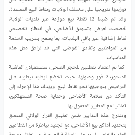
الموانئ الوطنية، تمهيدا لإخضاعها للمراقبة الصحية قبل 
وقد تم ضبط 12 نقطة بيع موزعة عبر بلديات الولاية، 
خُصصت لعرض وتسويق الأضاحي، في انتظار تخصيص 
نقاط إضافية عبر باقي البلديات، بما يسمح بتقريب الخدمة 
من المواطنين وتفادي الفوضى التي قد ترافق مثل هذه 
 كما تم اعتماد نقطتين للحجر الصحي، ستستقبلان الماشية 
المستوردة فور وصولها، حيث تخضع لرقابة بيطرية قبل 
الترخيص بتوجيهها نحو نقاط البيع. ويهدف هذا الإجراء إلى 
التأكد من سلامة الأضاحي وحماية صحة المستهلكين، 
وتندرج هذه التدابير ضمن تطبيق القرار الولائي المتعلق 
بتحديد أماكن بيع الأضاحي، مع تجنيد بياطرة من القطاعين 