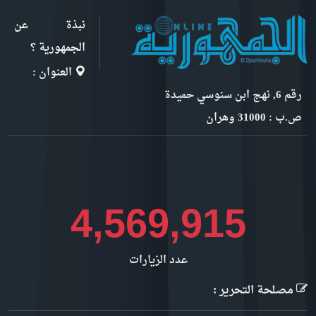
نبذة عن
الجمهورية ؟
العنوان :
رقم 6, نهج ابن سنوسي حميدة
ص.ب : 31000 وهران
5,262,319
عدد الزيارات
مصلحة التحرير :