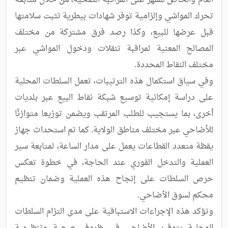
العام والخاص للسهر على المراقبة الصحية، من خلال متابعة 
تحرك المواشي وإلزامية توفر شهادات بيطرية تثبت سلامتها 
قبل عرضها للبيع، وكذا رصد فرق مشتركة من مختلف 
المصالح المعنية لمراقبة تنقلات ودخول المواشي عبر 
وفي سياق استكمال هذه الترتيبات، تعمل السلطات المحلية 
على دراسة إمكانية توسيع شبكة نقاط البيع عبر بلديات 
أخرى، بما يستجيب للطلب المرتقب ويضمن توزيعا متوازنًا 
للأضاحي عبر مختلف مناطق الولاية. كما تم استحداث جهاز 
يقظة متعدد القطاعات يعمل على مدار الساعة، لمتابعة سير 
العملية والتدخل الفوري عند الحاجة، في خطوة تعكس 
حرص السلطات على إنجاح هذه العملية وضمان تنظيم 
وتؤكد هذه الإجراءات الاستباقية على مدى التزام السلطات 