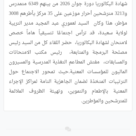
شهادة البكالوريا دورة جوان 2026 من بينهم 6349 متمدرس 
و3213 مترشحين أحرار موزعين على 35 مركز يأطرهم 3008 
مؤطر، هذا وكان  السيد لعموري عبد المجيد مدير التربية 
لولاية سعيدة، قد ترأس اجتماعًا تنسيقياً هاماً خصص 
لامتحان لشهادة البكالوريا،  حضر اللقاء كل من السيد رئيس 
مصلحة البرمجة والمتابعة،  رئيس مكتب الامتحانات 
والمسابقات،  مفتش المطاعم التغذية المدرسية والمسيرون 
الماليون للمؤسسات المعنية.حيث تمحور الاجتماع حول 
الترتيبات المتخذة لضمان الجاهزية التامة لمراكز الإجراء 
المعنية بالإطعام والتموين، وتهيئة الظروف الملائمة 
للمترشحين والمؤطرين.