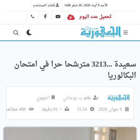
الأحد 9 أوت 2026 | 26 صفر 1448
فضاء المستخدم
تحميل عدد اليوم
YT
FB
41 29 66 89
سعيدة ...3213 مترشحا حرا في امتحان
البكالوريا
بقلم
ب.بوعناني
الجهوي
6 جوان 2026
15:54
~ 01 دقيقة
460 مطالعة