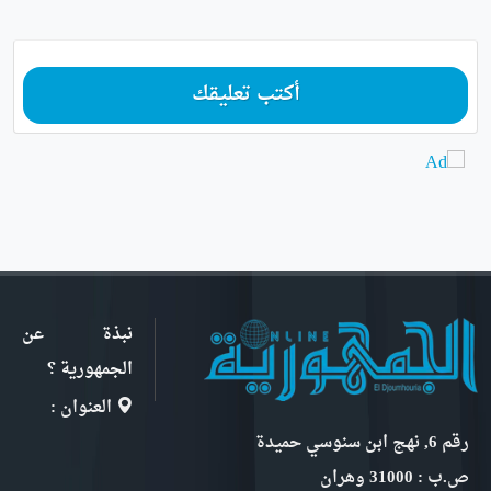
أكتب تعليقك
نبذة عن
الجمهورية ؟
العنوان :
رقم 6, نهج ابن سنوسي حميدة
ص.ب : 31000 وهران