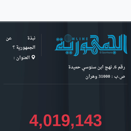
نبذة عن
الجمهورية ؟
العنوان :
رقم 6, نهج ابن سنوسي حميدة
ص.ب : 31000 وهران
4,384,515