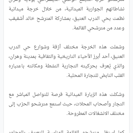
نشاطاتهم الجوارية الميدانية، من خلال خرجة ميدانية 
نظمت بحي الدرب العتيق، بمشاركة المترشح خالد أشقبقب 
وشملت هذه الخرجة مختلف أزقة وشوارع حي الدرب 
العتيق، أحد أبرز الأحياء التاريخية والثقافية بمدينة وهران، 
والذي يُعرف بحركيته التجارية النشطة ومكانته باعتباره 
وشكلت هذه الزيارة الميدانية فرصة للتواصل المباشر مع 
التجار وأصحاب المحلات، حيث استمع مترشحو الحزب إلى 
كما استغل مترشحو القائمة المناسبة للتعريف بالمحاور 