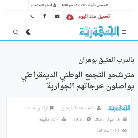
الخميس 6 أوت 2026 | 23 صفر 1448
فضاء المستخدم
تحميل عدد اليوم
YT
FB
41 29 66 89
بالدرب العتيق بوهران
مترشحو التجمع الوطني الديمقراطي
يواصلون خرجاتهم الجوارية
بقلم
سعدية فرحان
آراء و تعليقات
16 جوان 2026
19:18
~ 02 دقيقة
9313 مطالعة