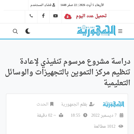
الأربعاء 5 أوت 2026 | 22 صفر 1448
فضاء المستخدم
تحميل عدد اليوم
YT
FB
41 29 66 89
دراسة مشروع مرسوم تنفيذي لإعادة
تنظيم مركز التموين بالتجهيزات والوسائل
التعليمية
بقلم
الجمهورية
الحدث
7 ديسمبر 2022
18:55
~ 02 دقيقة
1012 مطالعة