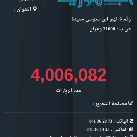
العنوان :
رقم 6, نهج ابن سنوسي حميدة
ص.ب : 31000 وهران
4,491,662
عدد الزيارات
مصلحة التحرير :
الهاتف : 73 20 36 041
الفـاكس : 25 14 36 041