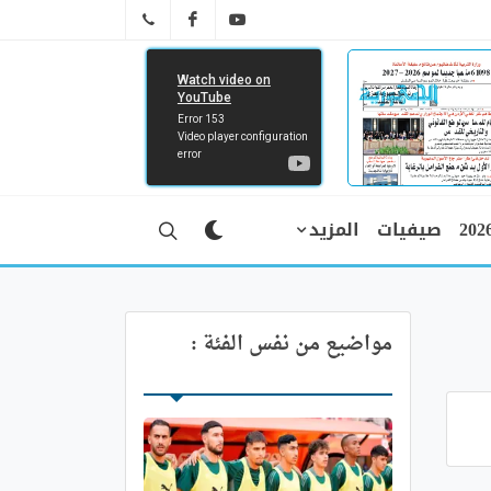
FB
YT
041 29 66 89
صيفيات
المزيد
مواضيع من نفس الفئة :