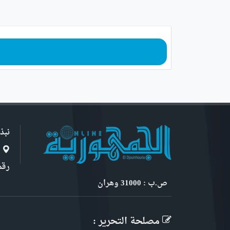
نبذ
ا
رقم 6, نهج ابن سنو
ص.ب : 31000 وهران
مصلحة التحرير :