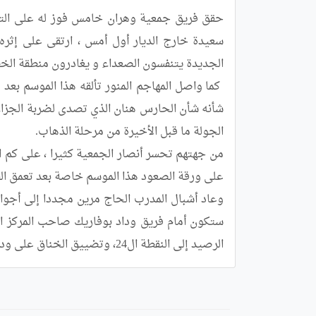
الرصيد إلى النقطة ال24، وتضييق الخناق على وداد بوفاريك بتقليص الفارق بينهما إلى نقطة واحدة فقط.