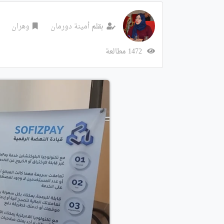
بقلم
أمينة دورمان
وهران
1472 مطالعة