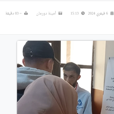
6 فيفري 2024
15:13
أمينة دورمان
~ 03 دقيقة