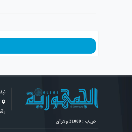
نبذ
ا
رقم 6, نهج ابن سنو
ص.ب : 31000 وهران