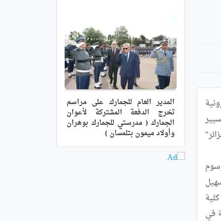
المدير العام للجمارك على مراسم
لاحظنا اليوم اقبال كبير للطلبة على أجنحة عرض الخاصة بالمشاريع المبتكرة التي تعني بالرقمنة والبرمجة الالكترونية 
تخرج الدفعة المشتركة لأعوان
المشاركة في الطبعة الثالثة لصالون التسويق" #Make_it_Real الذي نظمته كلية العلوم الاقتصادية، التجارية وعلوم التسيير 
الجمارك ( مدرستي للجمارك بوهران
وأولاد ميمون بتلمسان )
التابعة لجامعة محمد بن أحمد وهران (2)، بالتعاون مع مخبر "التحديات الجديدة وتوجهات للسياسات التنموية في الجزائر" 
ومن بين المشاريع التي لقيت توافد كبير على جناحه عبر هذا الفضاء التسويقي يعود للشاب أسامة صوفي، المشروع موسوم 
تحت شعار " قيادة النهضة الرقمية"، هذا المشروع عبارة عن تطبيق رقمي يحمل اسم " SOFIZPAY " يقدم خدمة في تسهيل 
التعاملات المالية (ارسال واستقبال الأموال من أي حساب وفي أي مكان)، نفس الشيء وجدناه لدى جناح خريجة كلية 
الحقوق بوشريط اكرام حاملة لمشروع "أكاديمية العلوم القانونية"، وهي أول منصة رقمية تقدم خدمات قانونية وعلمية في 