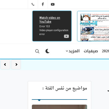
FB
YT
041 29 66 89
صيفيات
المزيد
اد
مواضيع من نفس الفئة :