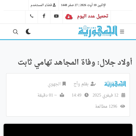
الإثنين 10 أوت 2026 | 27 صفر 1448
فضاء المستخدم
تحميل عدد اليوم
YT
FB
41 29 66 89
أولاد جلال: وفاة المجاهد تهامي ثابت
بقلم
وأج
الجهوي
12 فيفري 2025
14:49
~ 01 دقيقة
1296 مطالعة