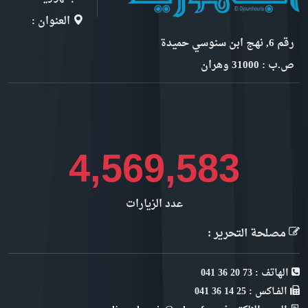
العنوان :
رقم 6, نهج ابن سنوسي حميدة
ص.ب : 31000 وهران
4,984,996
عدد الزيارات
مصلحة التحرير :
الهاتف : 73 20 36 041
الفـاكس : 25 14 36 041