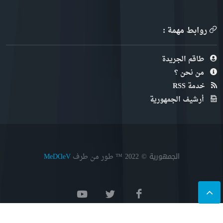
روابط مهمة :
طاقم الجريدة
من نحن ؟
خدمة RSS
أرشيف الجمهورية
الجمهورية © 2022
™ طور من طرف
MeDⱭeV