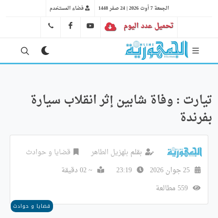
الجمعة 7 أوت 2026 | 24 صفر 1448
فضاء المستخدم
تحميل عدد اليوم
YT
FB
41 29 66 89
تيارت : وفاة شابين إثر انقلاب سيارة
بفرندة
بقلم
بلهزيل الطاهر
قضايا و حوادث
25 جوان 2026
23:19
~ 02 دقيقة
559 مطالعة
قضايا و حوادث