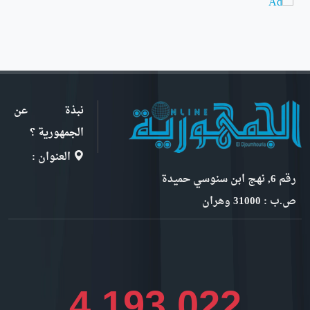
نبذة عن
الجمهورية ؟
العنوان :
رقم 6, نهج ابن سنوسي حميدة
ص.ب : 31000 وهران
4,447,142