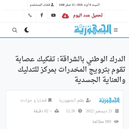
السبت 8 أوت 2026 | 25 صفر 1448
فضاء المستخدم
تحميل عدد اليوم
YT
FB
41 29 66 89
الدرك الوطني بالشراقة: تفكيك عصابة
تقوم بترويج المخدرات بمركز للتدليك
والعناية الجسدية
بقلم
الجمهورية
قضايا و حوادث
21 ديسمبر 2022
12:26
~ 02 دقيقة
989 مطالعة