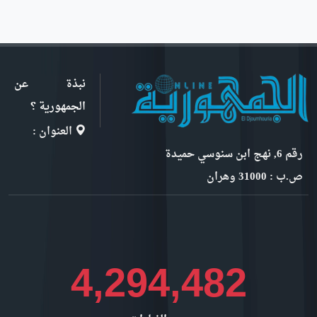
نبذة عن
الجمهورية ؟
العنوان :
رقم 6, نهج ابن سنوسي حميدة
ص.ب : 31000 وهران
4,684,884