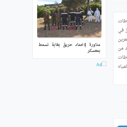
أكد والي سعيدة خلال زيارته إلى منطقة النشاطات بعين السلطان، أن المصالح المختصة تعمل على تطهير منطقة النشاطات 
التي تقع بعين السلطان من المستثمرين المتقاعسين والذين أخلوا بالاتفاق والعقد الذي يربطهم ويمنحهم حق الامتياز في 
منطقة النشاطات، حيث أوضح الوالي، أن جلسة عمل ستكون في هذا الإطار خلال هذا الأسبوع من أجل السماح للمستثمرين 
مناورة لإخماد حريق بغابة نسمط
الحقيقيين بالاستفادة من عقود لأجل الانطلاق في نشاطهم على مستوى المنطقة، حيث وقف الوالي على تقاعس عدد من 
بمعسكر
المستثمرين وتخليهم عن نشاطاتهم منذ 2018 متجاوزين بذلك كل الآجال التي لم يسمع بها القانون،علما أن منطقة النشاطات 
بعين السلطان تعتبر من بين المناطق التي تحوز على كل ظروف النجاح فيما يخص منها الاستثمار بتوفر قنوات المياه 