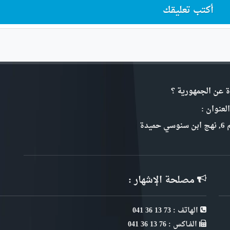
أكتب تعليقك
ة عن الجمهورية ؟
لعنوان :
سي حميدة
مصلحة الإشهار :
الهاتف : 73 13 36 041
الفـاكس : 76 13 36 041