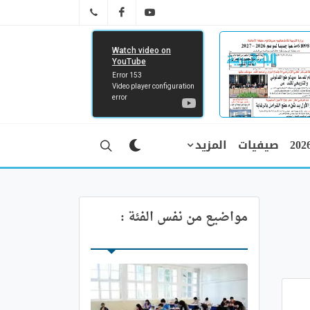
FB
YT
041 29 66 89
صيفيات
المزيد
مواضيع من نفس الفئة :