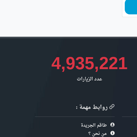
4,935,221
عدد الزيارات
روابط مهمة :
طاقم الجريدة
من نحن ؟