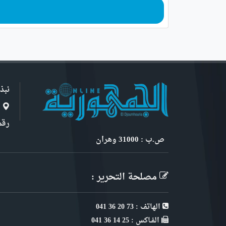
نبذ
ا
رقم 6, نهج ابن سنو
ص.ب : 31000 وهران
مصلحة التحرير :
الهاتف : 73 20 36 041
الفـاكس : 25 14 36 041