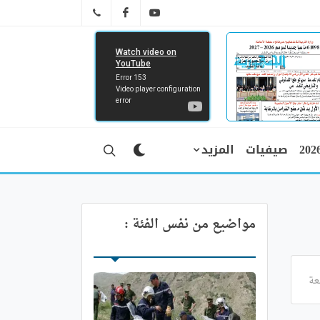
FB
YT
041 29 66 89
صيفيات
المزيد
مواضيع من نفس الفئة :