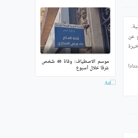
وأوضح ذات المصدر أن الحادث الذي وقع بالطريق الوطني رقم 7 في شطره الرابط بين بلديتي سيق وحسين نجم عن 
اصطدام بين شاحنة ودراجة نارية مما تسبب في وفاة شخصين بعين المكان فيما لفظ شخص ثالث أنفاسه الأخيرة 
موسم الاصطياف: وفاة 40 شخص
وتم نقل جثث الضحايا, الذين كانوا على متن الدراجة النارية, إلى مصلحة حفظ الجثث بالمؤسسة الصحية المذكورة, استنادا 
غرقا خلال أسبوع