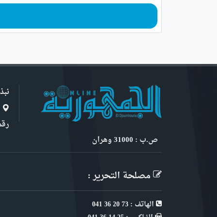
نبذ
ا
رقم 6, نهج ابن سنو
ص.ب : 31000 وهران
مصلحة التحرير :
الهاتف : 73 20 36 041