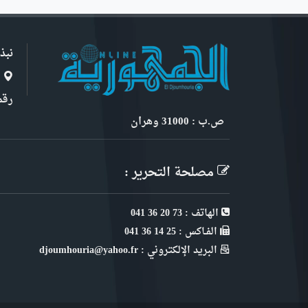
نبذ
ا
رقم 6, نهج ابن سنو
ص.ب : 31000 وهران
مصلحة التحرير :
الهاتف : 73 20 36 041
الفـاكس : 25 14 36 041
البريد الإلكتروني : djoumhouria@yahoo.fr