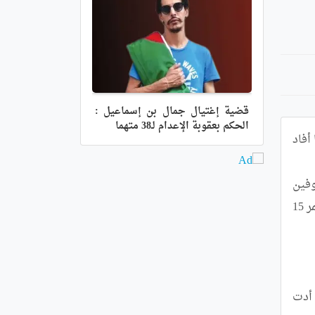
قضية إغتيال جمال بن إسماعيل :
الحكم بعقوبة الإعدام لـ38 متهما
توفي 7 أشخاص وأصيب 298 آخرون بجروح مختلفة, خلال ال24 ساعة الأخيرة عبر عدة ولايات من الوطن, حسب ما أفاد 
	وأضاف ذات المصدر أن جهاز حراسة الشواطئ  تدخل خلال ذات الفترة من أجل انتشال جثث ثلاث (3) ضحايا متوفين 
غرقا في كل من ولاية الشلف (طفل يبلغ من العمر 9 سنوات) بشاطئ ممنوع للسباحة, وبولاية وهران (مراهق يبلغ من العمر 15 
	كما تدخلت عناصر الحماية المدنية من أجل إطفاء  ثلاثة (3) حرائق حضرية بكل من ولايات المدية, ورقلة وعنابة, أدت 