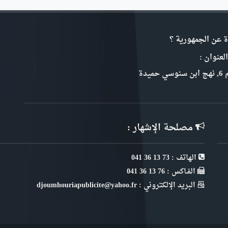
ة عن الجمهورية ؟
لعنوان :
سي حميدة
مصلحة الإشهار :
الهاتف : 73 13 36 041
الفـاكس : 76 13 36 041
البريد الإلكتروني : djoumhouriapublicite@yahoo.fr