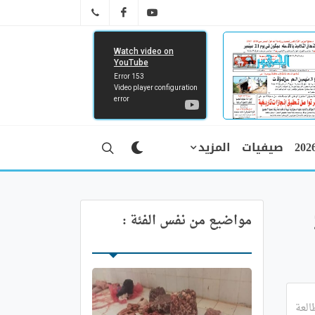
FB
YT
041 29 66 89
صيفيات
المزيد
ل24
مواضيع من نفس الفئة :