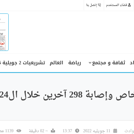
فضاء المستخدم
إتصل بنا
د
ثقافة و مجتمع
رياضة
العالم
تشريعيات 2 جويلية 2026
حوادث المرور: وفاة 7 أشخاص وإصابة 298 آخرين خلال ا
وادث
11 جويليه 2022
13:37
~ 02 دقيقة
1139 مطالعة