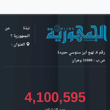
نبذة عن
الجمهورية ؟
العنوان :
رقم 6, نهج ابن سنوسي حميدة
ص.ب : 31000 وهران
4,597,631