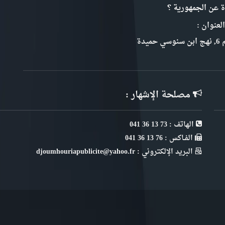
ة عن الجمهورية ؟
لعنوان :
سي حميدة
مصلحة الإشهار :
الهاتف : 73 13 36 041
الفـاكس : 76 13 36 041
البريد الإلكتروني : djoumhouriapublicite@yahoo.fr