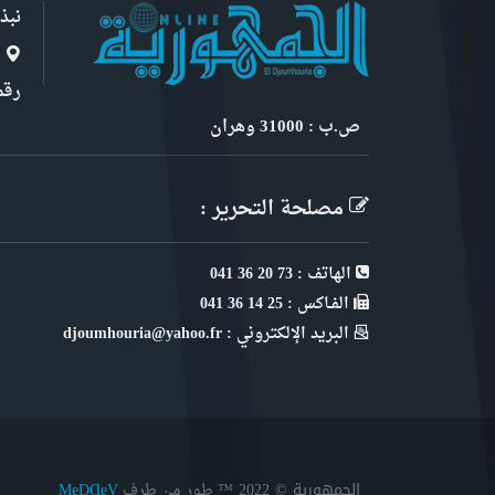
نبذ
ا
رقم 6, نهج ابن سنو
ص.ب : 31000 وهران
مصلحة التحرير :
الهاتف : 73 20 36 041
الفـاكس : 25 14 36 041
البريد الإلكتروني : djoumhouria@yahoo.fr
الجمهورية © 2022
™ طور من طرف
MeDⱭeV