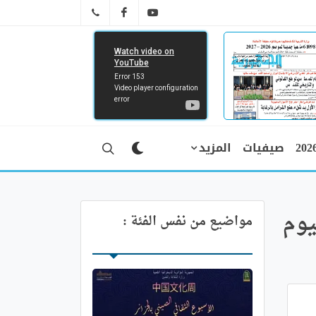
FB
YT
041 29 66 89
صيفيات
المزيد
يوم
مواضيع من نفس الفئة :