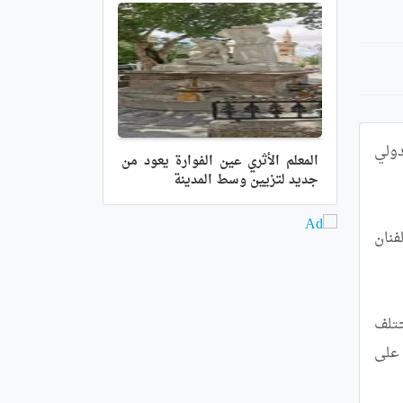
بتكليف من رئيس الجمهورية، السيد عبد المجيدتبون، يشرف الوزير الأول،سيفي غريب، اليوم السبت ، بالمركز الدولي 
المعلم الأثري عين الفوارة يعود من
جديد لتزيين وسط المدينة
وتندرج هذه المناسبة في إطار تثمين إسهامات الأسرة الفنية الجزائرية في خدمة الثقافة الوطنية، وترسيخ مكانة الفنان 
وسيتم بالمناسبة تكريم الفائزين بجائزة رئيس الجمهورية للمبدعين الشباب "علي معاشي" لسنة 2026 في مختلف 
التخصصات الأدبية والفنية، تقديراً لتميزهم وإبداعاتهم وإسهاماتهم في إثراء الساحة الثقافية الوطنية، وتشجيعاً لهم على 