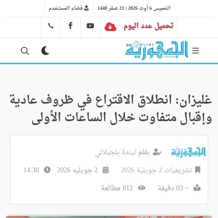
الخميس 6 أوت 2026 | 23 صفر 1448
فضاء المستخدم
تحميل عدد اليوم
YT
FB
41 29 66 89
غليزان: انطلاق الاقتراع في ظروف عادية
وإقبال متفاوت خلال الساعات الأولى
بقلم
ليندة بلجيلالي
تشريعيات 2 جويلية 2026
2 جويليه 2026
14:30
~ 03 دقيقة
812 مطالعة