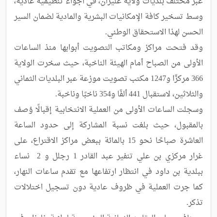
عبر مختلف بلديات ولاية غليزان، في أجواء تنظيمية عادية، 
وسط تسخير كافة الإمكانيات البشرية والمادية لضمان السير 
وقد فتحت مراكز ومكاتب التصويت أبوابها منذ الساعات 
الأولى من الصباح أمام الهيئة الناخبة، حيث سخرت الولاية 
366 مركزًا و1247 مكتب تصويت موزعة عبر البلديات الثماني 
وسجلت الساعات الأولى من العملية الانتخابية إقبالًا وُصف 
بالمقبول، حيث بلغت نسبة المشاركة إلى حدود الساعة 
العاشرة صباحًا نحو 15 بالمائة ببعض مراكز الاقتراع، على 
غرار مركزي بن علي تنفير عبد القادر 1 رجلل و 2  نساء 
ببلدية بن داود في انتظار ارتفاعها مع تقدم ساعات النهار، 
كما جرت العملية في ظروف عادية دون تسجيل اختلالات 