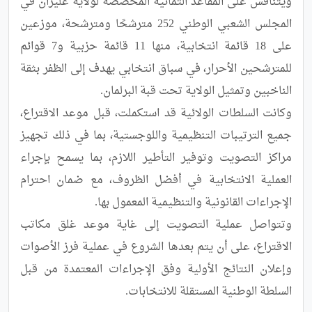
ويتنافس على المقاعد الثمانية المخصصة لولاية غليزان في 
المجلس الشعبي الوطني 252 مترشحًا ومترشحة، موزعين 
على 18 قائمة انتخابية، منها 11 قائمة حزبية و7 قوائم 
للمترشحين الأحرار، في سباق انتخابي يهدف إلى الظفر بثقة 
وكانت السلطات الولائية قد استكملت، قبل موعد الاقتراع، 
جميع الترتيبات التنظيمية واللوجستية، بما في ذلك تجهيز 
مراكز التصويت وتوفير التأطير اللازم، بما يسمح بإجراء 
العملية الانتخابية في أفضل الظروف، مع ضمان احترام 
وتتواصل عملية التصويت إلى غاية موعد غلق مكاتب 
الاقتراع، على أن يتم بعدها الشروع في عملية فرز الأصوات 
وإعلان النتائج الأولية وفق الإجراءات المعتمدة من قبل 
السلطة الوطنية المستقلة للانتخابات.