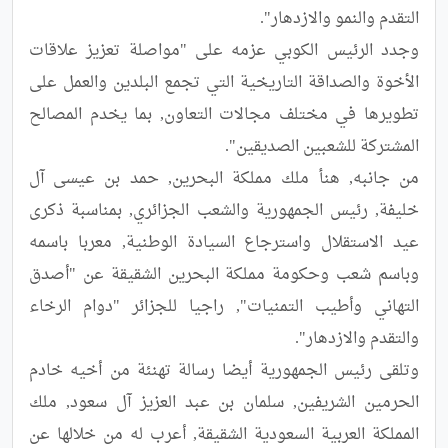
وجدد الرئيس الكوبي عزمه على "مواصلة تعزيز علاقات 
الأخوة والصداقة التاريخية التي تجمع البلدين والعمل على 
تطويرها في مختلف مجالات التعاون, بما يخدم المصالح 
من جانبه, هنأ ملك مملكة البحرين, حمد بن عيسى آل 
خليفة, رئيس الجمهورية والشعب الجزائري, بمناسبة ذكرى 
عيد الاستقلال واسترجاع السيادة الوطنية, معربا باسمه 
وباسم شعب وحكومة مملكة البحرين الشقيقة عن "أصدق 
التهاني وأطيب التمنيات", راجيا للجزائر "دوام الرخاء 
وتلقى رئيس الجمهورية أيضا رسالة تهنئة من أخيه خادم 
الحرمين الشريفين, سلمان بن عبد العزيز آل سعود, ملك 
المملكة العربية السعودية الشقيقة, أعرب له من خلالها عن 