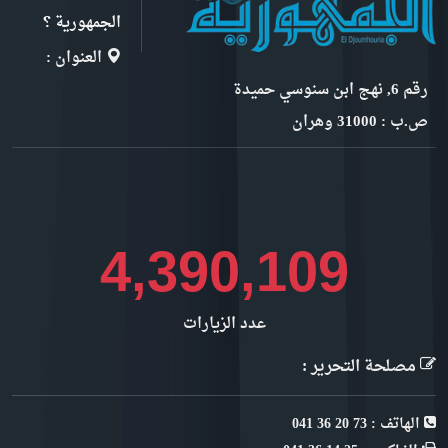
الجمهورية ؟
العنوان :
رقم 6, نهج ابن سنوسي حميدة
ص.ب : 31000 وهران
5,055,270
عدد الزيارات
مصلحة التحرير :
الهاتف : 73 20 36 041