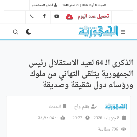
السبت 8 أوت 2026 | 25 صفر 1448
فضاء المستخدم
تحميل عدد اليوم
YT
FB
41 29 66 89
الذكرى الـ 64 لعيد الاستقلال رئيس
الجمهورية يتلقى التهاني من ملوك
ورؤساء دول شقيقة وصديقة
بقلم
وأج
الحدث
8 جويليه 2026
20:22
~ 04 دقيقة
796 مطالعة