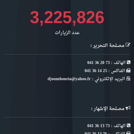
3,870,981
عدد الزيارات
مصلحة التحرير :
الهاتف : 73 20 36 041
الفـاكس : 25 14 36 041
البريد الإلكتروني : djoumhouria@yahoo.fr
مصلحة الإشهار :
الهاتف : 73 13 36 041