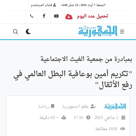
الجمعة 7 أوت 2026 | 24 صفر 1448
فضاء المستخدم
تحميل عدد اليوم
YT
FB
41 29 66 89
بمبادرة من جمعية الغيث الاجتماعية
"تكريم أمين بوعافية البطل العالمي في
رفع الأثقال"
بقلم
الجمهورية
رياضة
2 جانفي 2023
17:16
~ 03 دقيقة
1010 مطالعة