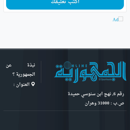
أكتب تعليقك
نبذة عن
الجمهورية ؟
العنوان :
رقم 6, نهج ابن سنوسي حميدة
ص.ب : 31000 وهران