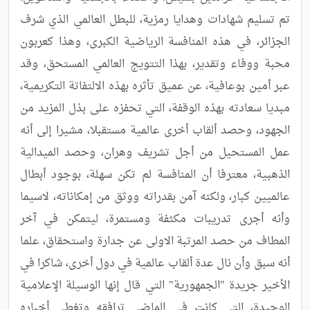
تم تسليم شهادات وهدايا رمزية، للبطل العالمي الذي شرف 
الجزائر، في هذه المنافسة الرياضية الكبرى، وهذا كعربون 
محبة ووفاء وتقدير، بهذا التتويج العالمي المستحق، وقد 
عبر أمين بوعافية، عن عميق تأثره بهذه الالتفاتة التكريمية، 
مبديا سعادته بهذه الوقفة، التي تحفزه على بذل المزيد من 
الجهود، وحصد ألقاب أخرى عالمية مستقبلا، مشيرا إلى أنه 
عمل المستحيل من أجل تشريف وهران، وحصد الميدالية 
الذهبية، معترفا أن المنافسة لم تكن سهلة، بوجود أبطال 
عالميين كبار، ولكنه آمن بقدراته ووثق من إمكاناته، لاسيما 
وأنه أجرى تدريبات مكثفة ومستمرة، ليتمكن في آخر 
المطاف من حصد المرتبة الاولى عن جدارة واستحقاق، علما 
أنه سبق وأن نال عدة ألقاب عالمية في دول أخرى، شاكرا في 
الأخير جريدة "الجمهورية" التي قال إنها الوسيلة الإعلامية 
الوحيدة، التي كانت في الماضي ترافقه وتغطي أخباره 