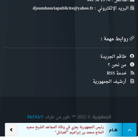
الفـاكس : 76 13 36 041
البريد الإلكتروني : djoumhouriapublicite@yahoo.fr
روابط مهمة :
طاقم الجريدة
من نحن ؟
خدمة RSS
أرشيف الجمهورية
الجمهورية © 2022
™ طور من طرف
MeDⱭeV
وزير المجاه
هــام