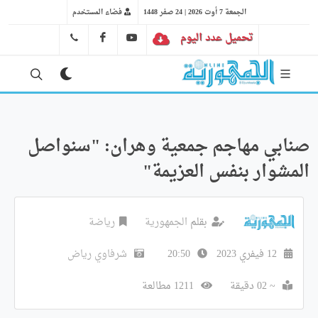
الجمعة 7 أوت 2026 | 24 صفر 1448
فضاء المستخدم
تحميل عدد اليوم
YT
FB
41 29 66 89
صنابي مهاجم جمعية وهران: "سنواصل
المشوار بنفس العزيمة"
بقلم
الجمهورية
رياضة
12 فيفري 2023
20:50
شرفاوي رياض
~ 02 دقيقة
1211 مطالعة