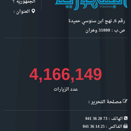
الجمهورية ؟
العنوان :
رقم 6, نهج ابن سنوسي حميدة
ص.ب : 31000 وهران
4,671,131
عدد الزيارات
مصلحة التحرير :
الهاتف : 73 20 36 041
الفـاكس : 25 14 36 041