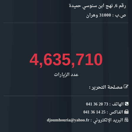
رقم 6, نهج ابن سنوسي حميدة
ص.ب : 31000 وهران
5,338,083
عدد الزيارات
مصلحة التحرير :
الهاتف : 73 20 36 041
الفـاكس : 25 14 36 041
البريد الإلكتروني : djoumhouria@yahoo.fr