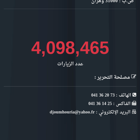
ص.ب : 31000 وهران
4,719,437
عدد الزيارات
مصلحة التحرير :
الهاتف : 73 20 36 041
الفـاكس : 25 14 36 041
البريد الإلكتروني : djoumhouria@yahoo.fr