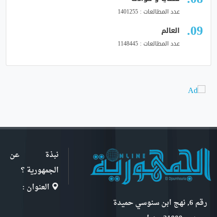
عدد المطالعات : 1401255
العالم
عدد المطالعات : 1148445
نبذة عن
الجمهورية ؟
العنوان :
رقم 6, نهج ابن سنوسي حميدة