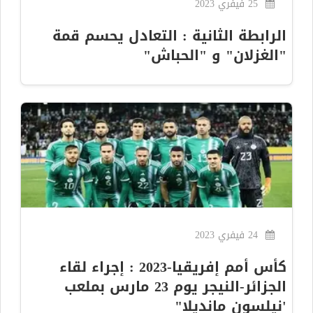
25 فيفري 2023
الرابطة الثانية : التعادل يحسم قمة
"الغزلان" و "الحباش"
24 فيفري 2023
كأس أمم إفريقيا-2023 : إجراء لقاء
الجزائر-النيجر يوم 23 مارس بملعب
'نيلسون مانديلا"