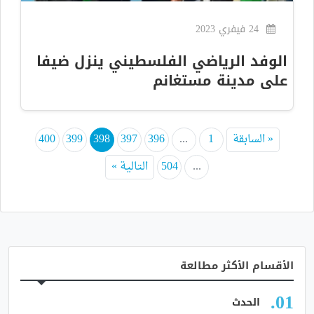
24 فيفري 2023
الوفد الرياضي الفلسطيني ينزل ضيفا
على مدينة مستغانم
« السابقة
1
...
396
397
398
399
400
...
504
التالية »
الأقسام الأكثر مطالعة
الحدث