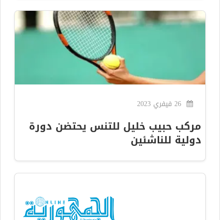
26 فيفري 2023
مركب حبيب خليل للتنس يحتضن دورة
دولية للناشئين