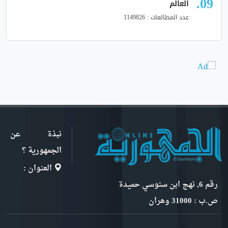
العالم
عدد المطالعات : 1149826
نبذة عن
الجمهورية ؟
العنوان :
رقم 6, نهج ابن سنوسي حميدة
ص.ب : 31000 وهران