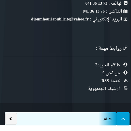
الهاتف : 73 13 36 041
الفـاكس : 76 13 36 041
البريد الإلكتروني : djoumhouriapublicite@yahoo.fr
روابط مهمة :
طاقم الجريدة
من نحن ؟
خدمة RSS
أرشيف الجمهورية
الأمين العام لحركة النهضة يبرز أهمي
هــام
الجمهورية © 2022
™ طور من طرف
MeDⱭeV