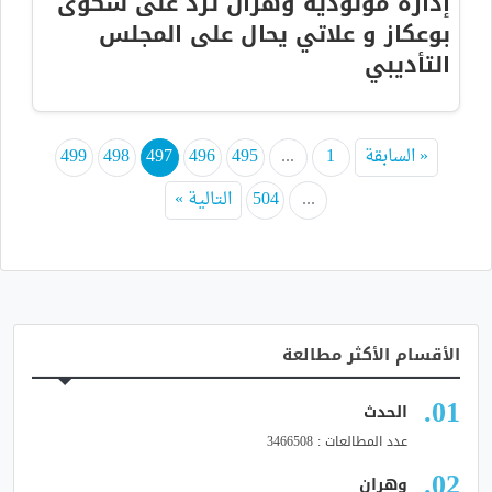
إدارة مولودية وهران ترد على شكوى
بوعكاز و علاتي يحال على المجلس
التأديبي
« السابقة
1
...
495
496
497
498
499
...
504
التالية »
الأقسام الأكثر مطالعة
الحدث
عدد المطالعات : 3466508
وهران