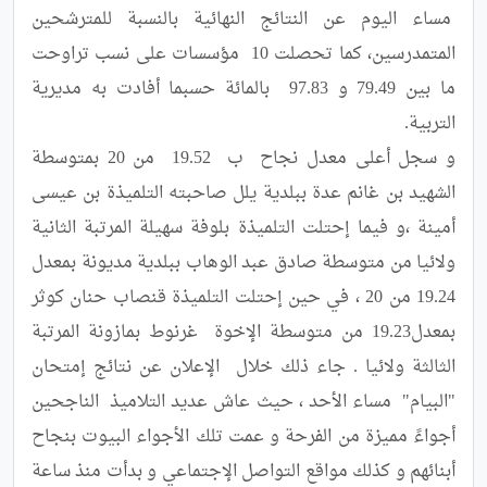
 مساء اليوم عن النتائج النهائية بالنسبة للمترشحين 
المتمدرسين، كما تحصلت 10  مؤسسات على نسب تراوحت 
ما بين 79.49 و 97.83  بالمائة حسبما أفادت به مديرية 
و سجل أعلى معدل نجاح  ب  19.52  من 20 بمتوسطة 
الشهيد بن غانم عدة ببلدية يلل صاحبته التلميذة بن عيسى 
أمينة ،و فيما إحتلت التلميذة بلوفة سهيلة المرتبة الثانية 
ولائيا من متوسطة صادق عبد الوهاب ببلدية مديونة بمعدل 
19.24 من 20 ، في حين إحتلت التلميذة قنصاب حنان كوثر 
بمعدل19.23 من متوسطة الإخوة  غرنوط بمازونة المرتبة 
الثالثة ولائيا . جاء ذلك خلال  الإعلان عن نتائج إمتحان 
"البيام"  مساء الأحد ، حيث عاش عديد التلاميذ  الناجحين 
أجواءً مميزة من الفرحة و عمت تلك الأجواء البيوت بنجاح 
أبنائهم و كذلك مواقع التواصل الإجتماعي و بدأت منذ ساعة 