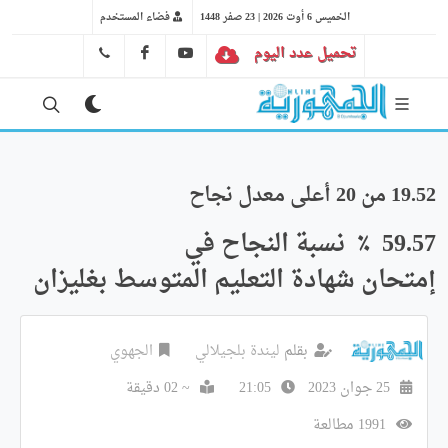
الخميس 6 أوت 2026 | 23 صفر 1448
فضاء المستخدم
تحميل عدد اليوم
YT
FB
41 29 66 89
19.52 من 20 أعلى معدل نجاح
59.57 ٪ نسبة النجاح في
إمتحان شهادة التعليم المتوسط بغليزان
بقلم
ليندة بلجيلالي
الجهوي
25 جوان 2023
21:05
~ 02 دقيقة
1991 مطالعة