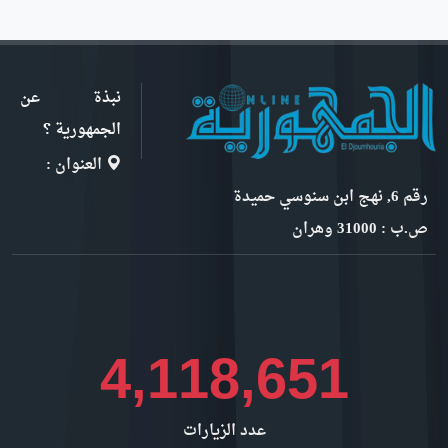
نبذة عن
الجمهورية ؟
العنوان :
رقم 6, نهج ابن سنوسي حميدة
ص.ب : 31000 وهران
4,617,875
عدد الزيارات