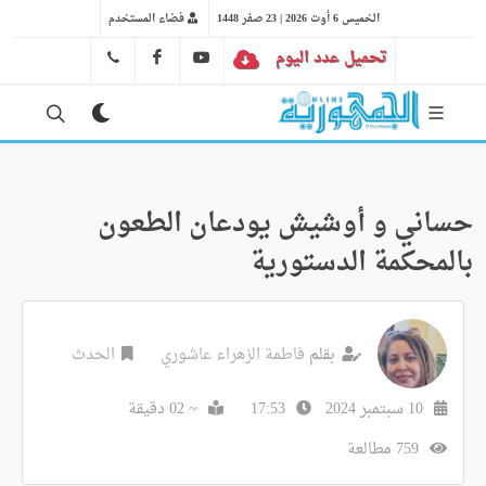
الخميس 6 أوت 2026 | 23 صفر 1448
فضاء المستخدم
تحميل عدد اليوم
YT
FB
41 29 66 89
حساني و أوشيش يودعان الطعون
بالمحكمة الدستورية
بقلم
فاطمة الزهراء عاشوري
الحدث
10 سبتمبر 2024
17:53
~ 02 دقيقة
759 مطالعة