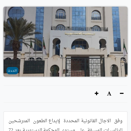
الحدث
وفق  الاجال القانونية المحددة  لإيداع الطعون  المترشحين 
للرئاسيات المسبقة  على مستوى المحكمة الدستورية بعد 72 