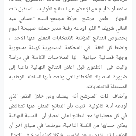
ساعة أو 3 أيام من الإعلان عن النتائج الأولية ،   استقبل ذات 
الجهاز   طعن  مرشح  حركة مجتمع السلم "حساني عبد 
العالي شريف " الذي اودعه رفقة مدير حملته صبيحة اليوم 
بخصوص النتائج المؤقتة للانتخابات المعلن عنها الاحد  ،  
واضعا كل الثقة  في المحكمة الدستورية كهيئة دستورية 
وجهة قضائية حيادية   لها الصلاحيات الكاملة في دراسة 
والبث في  الطعون قبل اعلان النتائج النهائية داعيا إلى 
ضرورة  استدراك الأخطاء التي وقعت فيها السلطة  الوطنية 
وأضاف  ذات  المترشح أنه  يمتلك ومن خلال الطعن الذي 
أودعه أدلة قانونية  تثبت بأن النتائج المعلن عنها تتناقض 
في كل معطياتها مع النتائج اعلى اعتبار أن   النسبة النهائية 
يمكن حسابها من الكتلة الناخبة، موضحا في سياق آخر أن 
الطعن الذي تقدم به هو مُؤسس شكلا كونه أودع في الاجال 