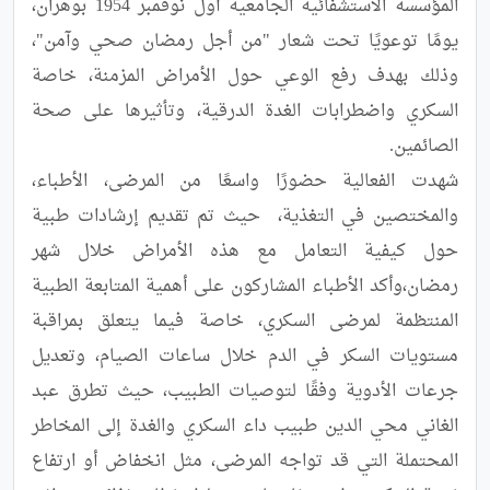
المؤسسة الاستشفائية الجامعية أول نوفمبر 1954 بوهران، 
يومًا توعويًا تحت شعار "من أجل رمضان صحي وآمن"، 
وذلك بهدف رفع الوعي حول الأمراض المزمنة، خاصة 
السكري واضطرابات الغدة الدرقية، وتأثيرها على صحة 
شهدت الفعالية حضورًا واسعًا من المرضى، الأطباء، 
والمختصين في التغذية،  حيث تم تقديم إرشادات طبية 
حول كيفية التعامل مع هذه الأمراض خلال شهر 
رمضان،وأكد الأطباء المشاركون على أهمية المتابعة الطبية 
المنتظمة لمرضى السكري، خاصة فيما يتعلق بمراقبة 
مستويات السكر في الدم خلال ساعات الصيام، وتعديل 
جرعات الأدوية وفقًا لتوصيات الطبيب، حيث تطرق عبد 
الغاني محي الدين طبيب داء السكري والغدة إلى المخاطر 
المحتملة التي قد تواجه المرضى، مثل انخفاض أو ارتفاع 