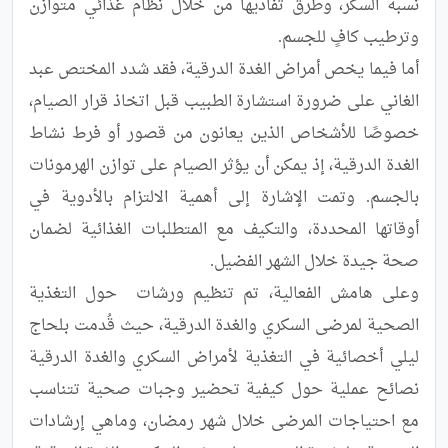
نسبة السكر، وطرق تفاديها من خلال نظام غذائي متوازن 
أما فيما يخص أمراض الغدة الدرقية، فقد شدد المختص عبد 
الغاني على ضرورة استشارة الطبيب قبل اتخاذ قرار الصيام، 
خصوصًا للأشخاص الذين يعانون من قصور أو فرط نشاط 
الغدة الدرقية، إذ يمكن أن يؤثر الصيام على توازن الهرمونات 
بالجسم. وتمت الإشارة إلى أهمية الالتزام بالأدوية في 
أوقاتها المحددة، والتكيف مع المتطلبات الغذائية لضمان 
وعلى هامش الفعالية، تم تنظيم ورشات  حول التغذية 
الصحية لمرضى السكري والغدة الدرقية، حيث قُدمت بلحاج 
ليلي أخصائية في التغذية لأمراض السكري والغدة الدرقية  
نصائح عملية حول كيفية تحضير وجبات صحية تتناسب 
مع احتياجات المرضى خلال شهر رمضان، وماهي إرشادات 