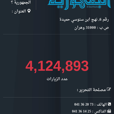
الجمهورية ؟
العنوان :
رقم 6, نهج ابن سنوسي حميدة
ص.ب : 31000 وهران
4,499,879
عدد الزيارات
مصلحة التحرير :
الهاتف : 73 20 36 041
الفـاكس : 25 14 36 041