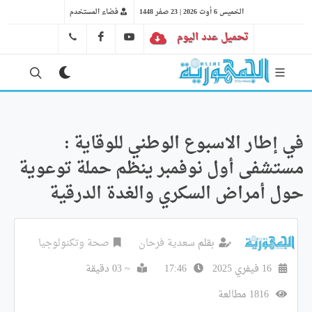
الخميس 6 أوت 2026 | 23 صفر 1448
فضاء المستخدم
تحميل عدد اليوم
YT
FB
41 29 66 89
في إطار الاسبوع الوطني للوقاية :
مستشفى أول نوفمبر ينظم حملة توعوية
حول أمراض السكري والغدة الدرقية
بقلم
سعدية فرحان
صحة وتكنولوجيا
16 فيفري 2025
17:46
~ 03 دقيقة
1816 مطالعة