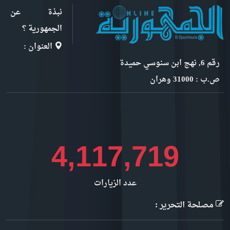
نبذة عن
الجمهورية ؟
العنوان :
رقم 6, نهج ابن سنوسي حميدة
ص.ب : 31000 وهران
4,616,830
عدد الزيارات
مصلحة التحرير :