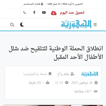
الخميس 6 أوت 2026 | 23 صفر 1448
فضاء المستخدم
تحميل عدد اليوم
YT
FB
41 29 66 89
انطلاق الحملة الوطنية للتلقيح ضد شلل
الأطفال الأحد المقبل
بقلم
وأج
صحة وتكنولوجيا
24 نوفمبر 2025
11:13
~ 03 دقيقة
1417 مطالعة