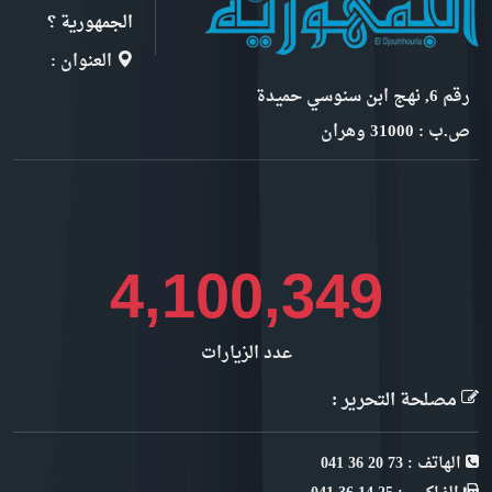
الجمهورية ؟
العنوان :
رقم 6, نهج ابن سنوسي حميدة
ص.ب : 31000 وهران
4,597,355
عدد الزيارات
مصلحة التحرير :
الهاتف : 73 20 36 041