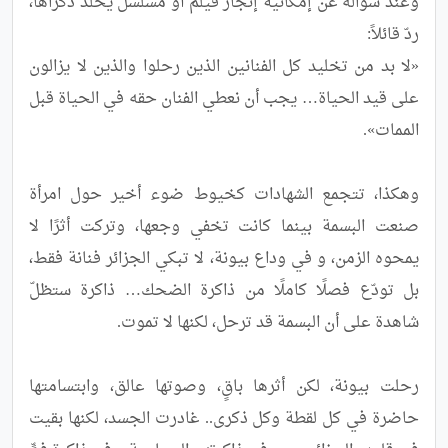
وعند سؤاله عن إمكانية إنجاز فيلم أو مسلسل يخلّد ذكراها، 
«لا بد من تخليد كل الفنانين الذين رحلوا والذين لا يزالون 
على قيد الحياة… يجب أن نعطي الفنان حقه في الحياة قبل 
وهكذا، تتجمع الشهادات كخيوط ضوء أخير حول امرأة 
صنعت البسمة بينما كانت تخفي وجعها، وتركت أثرًا لا 
يمحوه الزمن، و في وداع بيونة، لا تبكي الجزائر فنانة فقط، 
بل تودّع فصلًا كاملًا من ذاكرة الضحك… ذاكرة ستظلّ 
رحلت بيونة، لكن أثرها باقٍ، وصوتها عالق، وابتسامتها 
حاضرة في كل لقطة وكل ذكرى.. غادرت الجسد، لكنها بقيت 