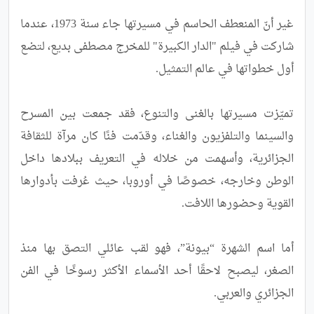
غير أنّ المنعطف الحاسم في مسيرتها جاء سنة 1973، عندما 
شاركت في فيلم "الدار الكبيرة" للمخرج مصطفى بديع، لتضع 
تميّزت مسيرتها بالغنى والتنوع، فقد جمعت بين المسرح 
والسينما والتلفزيون والغناء، وقدّمت فنًا كان مرآة للثقافة 
الجزائرية، وأسهمت من خلاله في التعريف ببلادها داخل 
الوطن وخارجه، خصوصًا في أوروبا، حيث عُرفت بأدوارها 
أما اسم الشهرة “بيونة”، فهو لقب عائلي التصق بها منذ 
الصغر، ليصبح لاحقًا أحد الأسماء الأكثر رسوخًا في الفن 