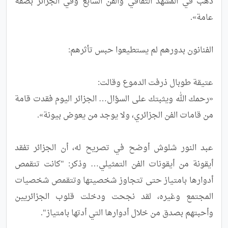
ذهب في المشهد الثقافي والفن السابع وفي الجزائر بصفة 
«رحمك الله ويثبتك على السؤال… الجزائر اليوم فقدت قامة 
عبد النور شلوش أوضح في تصريح له، أن الجزائر تفقد 
أيقونة من أيقونات الفن التمثيلي… وذكر: "كانت تتقمص 
أدوارها بامتياز حتى تتجاوز شخصيتها وتتقمص شخصيات 
المجتمع وغيره، لقد نجحت ودخلت قلوب الجزائريين 