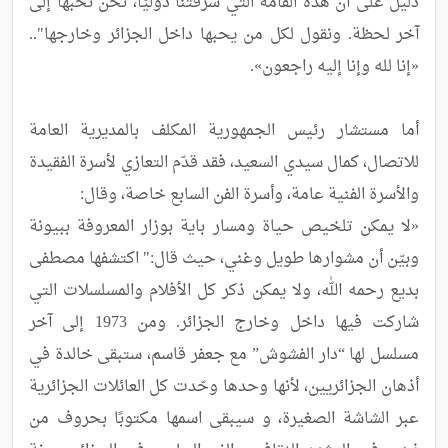
دليل على أن هذه القامة التي شرفتنا دوليًا، نحن نحبها إلى 
آخر لحظة. ونقول لكل من يحبها داخل الجزائر وخارجها".. 
أما مستشار رئيس الجمهورية المكلف بالمديرية العامة 
للاتصال، كمال سيدي السعيد، فقد قدّم التعازي لأسرة الفقيدة 
«لا يمكن تلخيص حياة ومسار باية بوزار المعروفة ببيونة 
وبيّن أن مشوارها طويل وغني، حيث قال:" اكتشفها مصطفى 
بديع رحمه الله، ولا يمكن ذكر كل الأفلام والمسلسلات التي 
شاركت فيها داخل وخارج الجزائر. ومن 1973 إلى آخر 
مسلسل لها “دار الفشوش” مع جعفر قاسم، ستبقى خالدة في 
أذهان الجزائريين، لأنها وحدها وحّدت كل العائلات الجزائرية 
عبر الشاشة الصغيرة، و سيبقى اسمها مكتوبًا بحروف من 