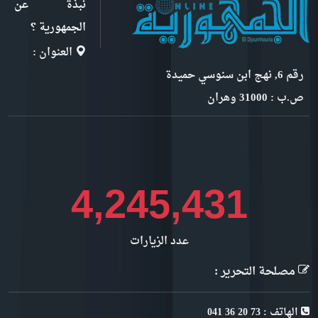
نبذة عن
الجمهورية ؟
العنوان :
رقم 6, نهج ابن سنوسي حميدة
ص.ب : 31000 وهران
4,888,671
عدد الزيارات
مصلحة التحرير :
الهاتف : 73 20 36 041