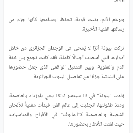
وبرغم الألم، بقيت قوية، تحفظ ابتسامتها كأنها جزء من 
تركت بيونة أثرًا لا يُمحى في الوجدان الجزائري من خلال 
أدوارها التي أسعدت أجيالًا كاملة، فقد كانت تجمع بين خفة 
الدم والعفوية، وبين التمثيل الواقعي الذي جعل حضورها 
وُلدت "بيونة" في 13 سبتمبر 1952 بحي بلوزداد بالعاصمة، 
ومنذ طفولتها، انجذبت إلى عالم الفن، فبدأت مغنيةً للألحان 
الشعبية والعاصمية كـ"المالوف" في الأفراح والمناسبات، 