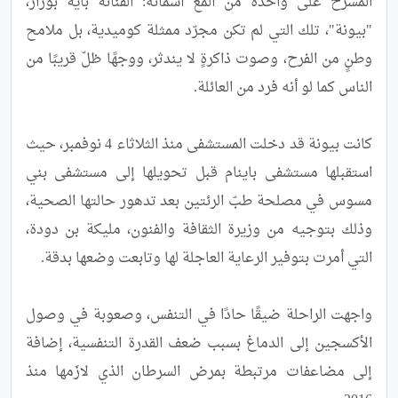
المسرح على واحدة من ألمع أسمائه: الفنانة باية بوزار، 
"بيونة"، تلك التي لم تكن مجرّد ممثلة كوميدية، بل ملامح 
وطنٍ من الفرح، وصوت ذاكرةٍ لا يندثر، ووجهًا ظلّ قريبًا من 
كانت بيونة قد دخلت المستشفى منذ الثلاثاء 4 نوفمبر، حيث 
استقبلها مستشفى باينام قبل تحويلها إلى مستشفى بني 
مسوس في مصلحة طبّ الرئتين بعد تدهور حالتها الصحية، 
وذلك بتوجيه من وزيرة الثقافة والفنون، مليكة بن دودة، 
واجهت الراحلة ضيقًا حادًا في التنفس، وصعوبة في وصول 
الأكسجين إلى الدماغ بسبب ضعف القدرة التنفسية، إضافة 
إلى مضاعفات مرتبطة بمرض السرطان الذي لازَمها منذ 