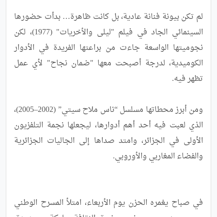
لم تكن بيونة فنانة عادية، بل كانت ظاهرة… بدأت حضورها 
السينمائي الجاد في فيلم "ليلى والأخريات" (1977)، لكن 
نجوميتها الواسعة جاءت من براعتها الفريدة في الأدوار 
الكوميدية، لدرجة أصبحت معها "ضمان نجاح" لأي عمل 
ومن أبرز محطاتها مسلسل “ناس ملاح سيتي” (2002–2005)، 
الذي لعبت فيه أحد أهم أدوارها، ليجعلها نجمة التلفزيون 
الأولى في الجزائر، وامتد صداها إلى الجاليات الجزائرية 
في صباح يغمره الحزن يوم الأربعاء، امتلأ المسرح الوطني 