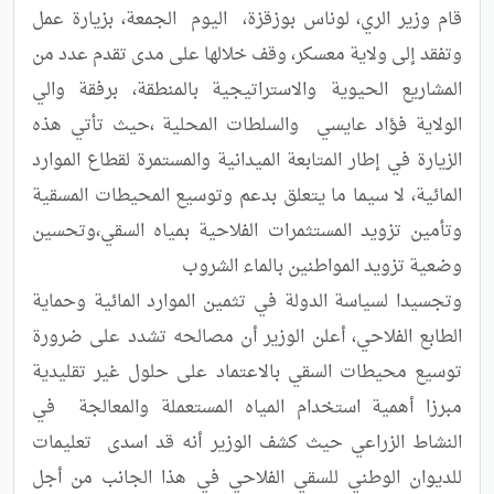
قام وزير الري، لوناس بوزقزة،  اليوم  الجمعة، بزيارة عمل 
وتفقد إلى ولاية معسكر، وقف خلالها على مدى تقدم عدد من 
المشاريع الحيوية والاستراتيجية بالمنطقة، برفقة والي 
الولاية فؤاد عايسي  والسلطات المحلية ،حيث تأتي هذه 
الزيارة في إطار المتابعة الميدانية والمستمرة لقطاع الموارد 
المائية، لا سيما ما يتعلق بدعم وتوسيع المحيطات المسقية 
وتأمين تزويد المستثمرات الفلاحية بمياه السقي،وتحسين 
وتجسيدا لسياسة الدولة في تثمين الموارد المائية وحماية 
الطابع الفلاحي، أعلن الوزير أن مصالحه تشدد على ضرورة   
توسيع محيطات السقي بالاعتماد على حلول غير تقليدية 
مبرزا أهمية استخدام المياه المستعملة والمعالجة  في 
النشاط الزراعي حيث كشف الوزير أنه قد اسدى  تعليمات 
للديوان الوطني للسقي الفلاحي في هذا الجانب من أجل 