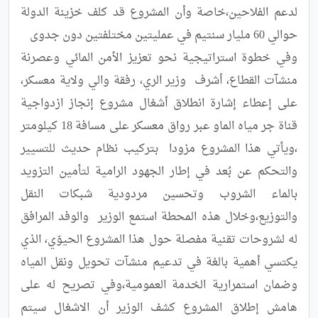
لدعم الفلاحين،خاصة وأن المشروع قد كلف خزينة الدولة 
​وفي خطوة استراتيجية نحو تعزيز الأمن المائي وعصرنة 
منشآت القطاع، أشرف  وزير الري، رفقة والي ولاية معسكر، 
على إعطاء إشارة انطلاق أشغال مشروع إنجاز ازدواجية 
قناة جر مياه الماو عبر رواق معسكر على مسافة 18 كيلومتر  
،ويأتي هذا المشروع مزودا  بتركيب نظام حديث للتسيير 
والتحكم عن بُعد في إطار الجهود الرامية لتأمين التزويد 
بالماء الشروب وتحسين مردودية شبكات النقل 
والتوزيع،وخلال هذه المحطة استمع الوزير  والوفد المرافق 
له لشروحات تقنية مفصلة حول هذا المشروع الحيوّي، الذي 
يكتسي أهمية بالغة في تدعيم منشآت تحويل ونقل المياه 
وضمان استمرارية الخدمة العمومية،وفي تصريح له على 
هامش إطلاق المشروع كشف الوزير أن الاشغال سيتم 