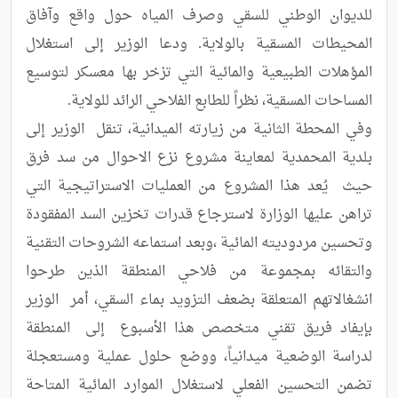
للديوان الوطني للسقي وصرف المياه حول واقع وآفاق 
المحيطات المسقية بالولاية. ودعا الوزير إلى استغلال 
المؤهلات الطبيعية والمائية التي تزخر بها معسكر لتوسيع 
​وفي المحطة الثانية من زيارته الميدانية، تنقل  الوزير إلى 
بلدية المحمدية لمعاينة مشروع نزع الاحوال من سد فرق 
حيث  يُعد هذا المشروع من العمليات الاستراتيجية التي 
تراهن عليها الوزارة لاسترجاع قدرات تخزين السد المفقودة 
وتحسين مردوديته المائية ،وبعد استماعه الشروحات التقنية  
والتقائه بمجموعة من فلاحي المنطقة الذين طرحوا 
انشغالاتهم المتعلقة بضعف التزويد بماء السقي، أمر  الوزير 
بإيفاد فريق تقني متخصص هذا الأسبوع  إلى  المنطقة 
لدراسة الوضعية ميدانياً، ووضع حلول عملية ومستعجلة 
تضمن التحسين الفعلي لاستغلال الموارد المائية المتاحة 