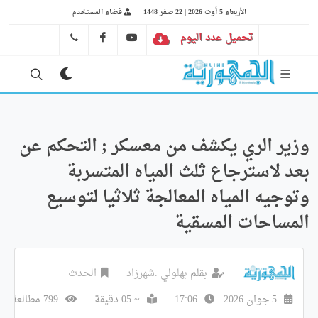
الأربعاء 5 أوت 2026 | 22 صفر 1448
فضاء المستخدم
تحميل عدد اليوم
YT
FB
41 29 66 89
وزير الري يكشف من معسكر ; التحكم عن
بعد لاسترجاع ثلث المياه المتسربة
وتوجيه المياه المعالجة ثلاثيا لتوسيع
المساحات المسقية
بقلم
بهلولي .شهرزاد
الحدث
5 جوان 2026
17:06
~ 05 دقيقة
799 مطالعة