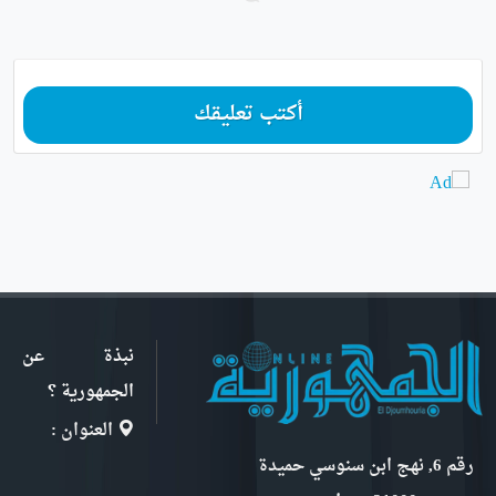
أكتب تعليقك
نبذة عن
الجمهورية ؟
العنوان :
رقم 6, نهج ابن سنوسي حميدة