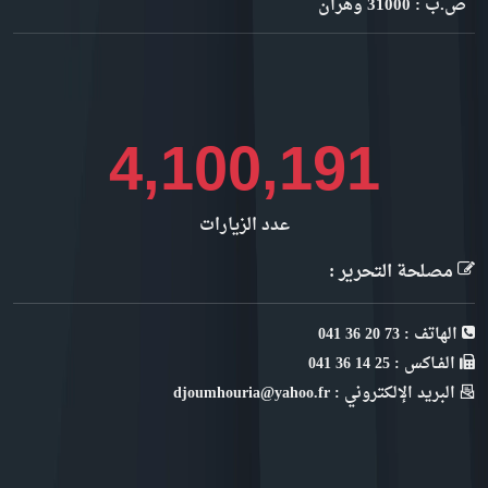
ص.ب : 31000 وهران
4,472,932
عدد الزيارات
مصلحة التحرير :
الهاتف : 73 20 36 041
الفـاكس : 25 14 36 041
البريد الإلكتروني : djoumhouria@yahoo.fr