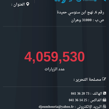
العنوان :
رقم 6, نهج ابن سنوسي حميدة
ص.ب : 31000 وهران
4,428,574
عدد الزيارات
مصلحة التحرير :
الهاتف : 73 20 36 041
الفـاكس : 25 14 36 041
البريد الإلكتروني : djoumhouria@yahoo.fr