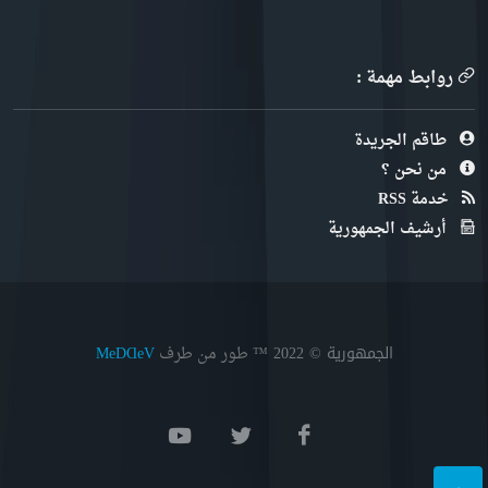
روابط مهمة :
طاقم الجريدة
من نحن ؟
خدمة RSS
أرشيف الجمهورية
الجمهورية © 2022
™ طور من طرف
MeDⱭeV