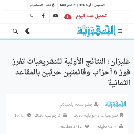
الخميس 6 أوت 2026 | 23 صفر 1448
فضاء المستخدم
تحميل عدد اليوم
YT
FB
41 29 66 89
غليزان: النتائج الأولية للتشريعيات تفرز
فوز 6 أحزاب وقائمتين حرتين بالمقاعد
الثمانية
بقلم
ليندة بلجيلالي
تشريعيات 2 جويلية 2026
3 جويليه 2026
16:41
~ 02 دقيقة
2712 مطالعة