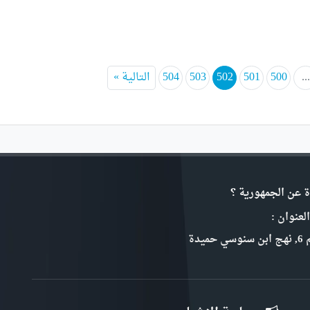
...
500
501
502
503
504
التالية »
ة عن الجمهورية ؟
لعنوان :
سي حميدة