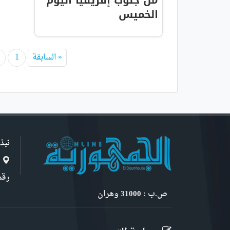
من جنوب إفريقيا اليوم
الخميس
« السابقة
1
نبذ
ا
رقم 6, نهج ابن سنو
ص.ب : 31000 وهران