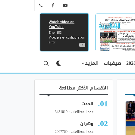
FB
YT
041 29 66 89
صيفيات
المزيد
الأقسام الأكثر مطالعة
الحدث
عدد المطالعات : 3431010
وهران
عدد المطالعات : 2967760