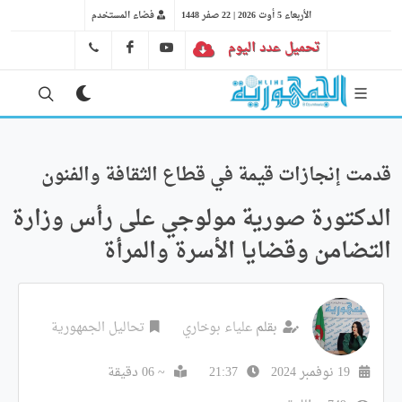
الأربعاء 5 أوت 2026 | 22 صفر 1448
فضاء المستخدم
تحميل عدد اليوم
YT
FB
41 29 66 89
قدمت إنجازات قيمة في قطاع الثقافة والفنون
الدكتورة صورية مولوجي على رأس وزارة
التضامن وقضايا الأسرة والمرأة
بقلم
علياء بوخاري
تحاليل الجمهورية
19 نوفمبر 2024
21:37
~ 06 دقيقة