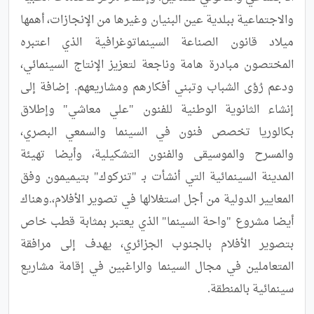
والاجتماعية ببلدية عين البنيان وغيرها من الإنجازات، أهمها 
ميلاد قانون الصناعة السينماتوغرافية الذي اعتبره 
المختصون مبادرة هامة وناجعة لتعزيز الإنتاج السينمائي، 
ودعم رُؤى الشباب وتبني أفكارهم ومشاريعهم. إضافة إلى 
إنشاء الثانوية الوطنية للفنون "علي معاشي" وإطلاق 
بكالوريا تخصص فنون في السينما والسمعي البصري، 
والمسرح والموسيقى والفنون التشكيلية، وأيضا تهيئة 
المدينة السينمائية التي أنشأت بـ "تنركوك" بتيميمون وفق 
المعايير الدولية من أجل استغلالها في تصوير الأفلام،.وهناك 
أيضا مشروع "واحة السينما" الذي يعتبر بمثابة قطب خاص 
بتصوير الأفلام بالجنوب الجزائري، يهدف إلى مرافقة 
المتعاملين في مجال السينما والراغبين في إقامة مشاريع 