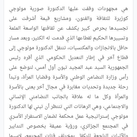
هي مجهودات وقفت عليها الدكتورة صورية مولوجي 
كوزيرة للثقافة والفنون، ومشاريع قيمة أشرفت على 
تجسيدها بحرص كبير يكشف عن ثقافتها الواسعة الملمة 
وتسييرها الحكيم لقطاعها الذي قدمت له الكثير، وبعد مسار 
حافل بالانجازات والمكتسبات، تنتقل الدكتورة مولوجي إلى 
قطاع آخر في إطار التعديل الحكومي الذي أقره رئيس 
الجمهورية السيد عبد المجيد تبون أول أمس، لتوضع على 
رأس وزارة التضامن الوطني والأسرة وقضايا المرأة، وتبدأ 
رحلة جديدة وتحديات مغايرة في مجال آخر يعنى بالأسرة 
والمرأة وكل ما له علاقة بالجانب التضامني الإنساني 
والاجتماعي، وهي الرهانات التي تنتظر أن تبني لها الدكتورة 
مولوجي إستراتيجية عمل محكمة لضمان الاستقرار الأسري 
في المجتمع الجزائري، ورؤية عميقة بخصوص التدابير 
والآليات الناجعة للتكفل بمختلف فئات المجتمع، لاسيما 