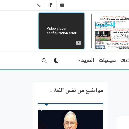
FB
YT
041 29 66 89
صيفيات
المزيد
مواضيع من نفس الفئة :