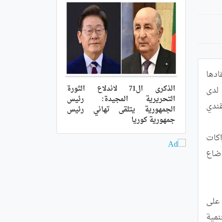
في إطار مشاركتها في القمة الاستثنائية للاتحاد الإفريقي حول البرنامج الإفريقي الشامل للتنمية الزراعية، المزمع انعقادها 
الذكرى ال71 لاندلاع الثورة
في العاصمة الأوغندية كمبالا في الفترة من 9 إلى 11 جانفي 2025، عقدت السيدة سلمة بختة منصوري، كاتبة الدولة لدى 
التحريرية المجيدة: رئيس
وزير الشؤون الخارجية المكلفة بالشؤون الإفريقية، لقاءً ثنائياً مع السيد جون موليمبا، نائب وزير الشؤون الخارجية الأوغندي 
الجمهورية يتلقى تهاني رئيس
جمهورية كوريا
و تناول اللقاء أوجه التعاون المشترك بين الجزائر و أوغندا، حيث تم استعراض سبل تعزيز العلاقات الثنائية وخلق شراكات 
جديدة تخدم المصالح المشتركة للبلدين. كما تم التطرق إلى القضايا الإفريقية ذات الأولوية، بما في ذلك تطورات الأوضاع 
وخلال اللقاء، أكدت السيدة منصوري حرص الجزائر، تحت قيادة وتوجيهات  رئيس الجمهورية، السيد عبد المجيد تبون، على 
تعزيز التعاون مع الدول الإفريقية الشقيقة، بما يعكس التزام الجزائر الراسخ بدعم التضامن الإفريقي وتحقيق التنمية 